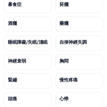
暴食症
菸癮
酒癮
藥癮
睡眠障礙/失眠/淺眠
自律神經失調
神經衰弱
胸悶
緊繃
慢性疼痛
頭痛
心悸