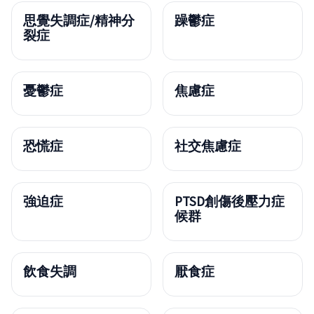
思覺失調症/精神分
躁鬱症
裂症
憂鬱症
焦慮症
恐慌症
社交焦慮症
強迫症
PTSD創傷後壓力症
候群
飲食失調
厭食症