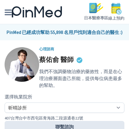
日本醫療專區
線上預約
線上預約醫師、院所
PinMed 已經成功幫助 55,898 名用戶找到適合自己的醫生 :)
醫師專欄專訪
心理諮商
蔡佑俞
醫師
健康主題館
我們不強調藥物治療的藥效性，而是在心
我是醫療人員
理治療層面盡己所能，提供每位病患最多
的幫助。
選擇執業院所
407台灣台中市西屯區青海路二段源通巷22號
聯繫諮詢