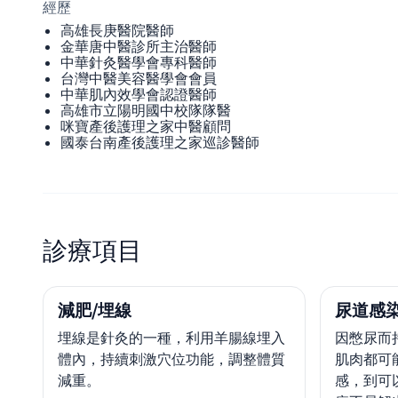
經歷
高雄長庚醫院醫師
金華唐中醫診所主治醫師
中華針灸醫學會專科醫師
台灣中醫美容醫學會會員
中華肌內效學會認證醫師
高雄市立陽明國中校隊隊醫
咪寶產後護理之家中醫顧問
國泰台南產後護理之家巡診醫師
診療項目
減肥/埋線
尿道感
埋線是針灸的一種，利用羊腸線埋入
因憋尿而
體內，持續刺激穴位功能，調整體質
肌肉都可
減重。
感，到可