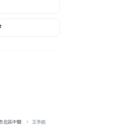
診
市北區中醫
王亭皓