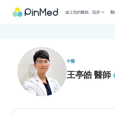
線上預約醫師、院所
醫
中醫
王亭皓
醫師