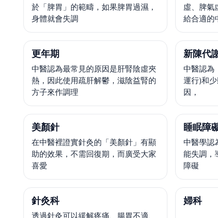
於「脾胃」的範疇，如果脾胃過濕，
虛、脾氣
身體就會失調
給合適的
更年期
新陳代
中醫認為最常見的原因是肝腎陰虛夾
中醫認為
熱，因此使用疏肝解鬱，滋陰益腎的
運行)和
方子來作調理
因，
美顏針
睡眠障礙
在中醫裡證實針灸的「美顏針」有顯
中醫學認
助的效果，不需回復期，而廣受大家
能失調，
喜愛
障礙
針灸科
婦科
透過針灸可以緩解疼痛、腸胃不適、