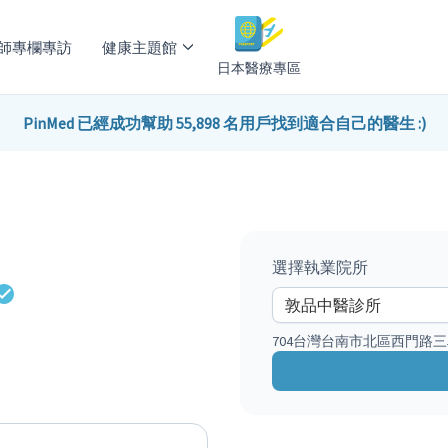
師專欄專訪
健康主題館
日本醫療專區
PinMed 已經成功幫助 55,898 名用戶找到適合自己的醫生 :)
選擇執業院所
704台灣台南市北區西門路三