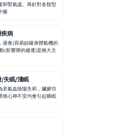
虛和腎氣虛。再針對各類型
中藥
謝疾病
，過食(容易妨礙身體氣機的
少動(影響脾的健運)是兩大主
/失眠/淺眠
為若氣血陰陽失和，臟腑功
導致心神不安均會引起睡眠