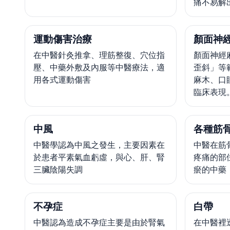
痛不易解
運動傷害治療
顏面神
在中醫針灸推拿、理筋整復、穴位指
顏面神經
壓、中藥外敷及內服等中醫療法，適
歪斜」等
用各式運動傷害
麻木、口
臨床表現
中風
各種筋
中醫學認為中風之發生，主要因素在
中醫在筋
於患者平素氣血虧虛，與心、肝、腎
疼痛的部
三臟陰陽失調
瘀的中藥
不孕症
白帶
中醫認為造成不孕症主要是由於腎氣
在中醫裡