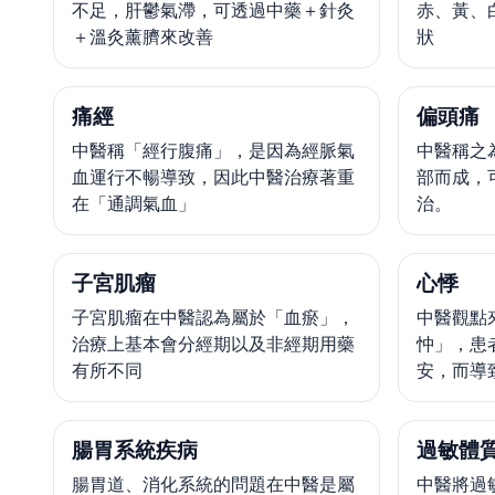
不足，肝鬱氣滯，可透過中藥＋針灸
赤、黃、
＋溫灸薰臍來改善
狀
痛經
偏頭痛
中醫稱「經行腹痛」，是因為經脈氣
中醫稱之
血運行不暢導致，因此中醫治療著重
部而成，
在「通調氣血」
治。
子宮肌瘤
心悸
子宮肌瘤在中醫認為屬於「血瘀」，
中醫觀點
治療上基本會分經期以及非經期用藥
忡」，患
有所不同
安，而導
腸胃系統疾病
過敏體
腸胃道、消化系統的問題在中醫是屬
中醫將過