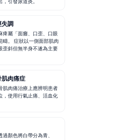
出，引發尿道炎。
經失調
麻痺屬「面癱、口歪、口眼
範疇。 症狀以一側面部肌肉
眼歪斜但無半身不遂為主要
。
骨肌肉痛症
骨肌肉痛治療上應辨明患者
位，使用行氣止痛、活血化
透過顏色將白帶分為青、