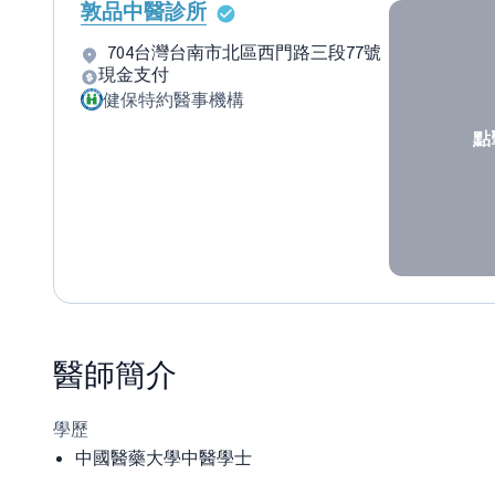
敦品中醫診所
704台灣台南市北區西門路三段77號
現金支付
健保特約醫事機構
點
醫師
簡介
學歷
中國醫藥大學中醫學士