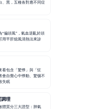
白、黑，五種各對應不同症
為“偏頭風”，氣血逆亂於頭
可用平肝熄風清熱法來診
來看包含「驚悸」與「怔
者會自覺心中悸動、驚惕不
致失眠
質調理
敏體質分三大證型：肺氣