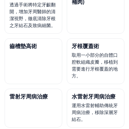
補肉)
透過手術將特定牙齦翻
開，增加牙周醫師的清
潔視野，徹底清除牙根
之牙結石及致病細菌。
齒槽墊高術
牙根覆蓋術
取用一小部分的自體口
腔軟組織皮瓣，移植到
需要進行牙根覆蓋的地
方。
雷射牙周病治療
水雷射牙周病治療
運用水雷射輔助傳統牙
周病治療，移除深層牙
結石。