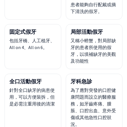
患者能夠自行配戴或摘
下清洗的假牙。
固定式假牙
局部活動假牙
包括牙橋、人工植牙、
又稱小螃蟹，對局部缺
All on 4、All on 6。
牙的患者所使用的假
牙，以填補缺牙的美觀
及功能性
全口活動假牙
牙科急診
針對全口缺牙的病患使
為了應對突發的口腔健
用，可以方便裝拆，但
康問題而設立的醫療服
是必需注重用後的清潔
務，如牙齒疼痛、腫
脹、口腔出血、意外受
傷或其他急性口腔狀
況。