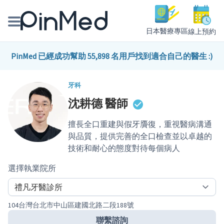
日本醫療專區
線上預約
線上預約醫師、院所
PinMed 已經成功幫助 55,898 名用戶找到適合自己的醫生 :)
醫師專欄專訪
牙科
沈耕德
醫師
健康主題館
擅長全口重建與假牙贗復，重視醫病溝通
我是醫療人員
與品質，提供完善的全口檢查並以卓越的
技術和耐心的態度對待每個病人
選擇執業院所
104台灣台北市中山區建國北路二段188號
聯繫諮詢