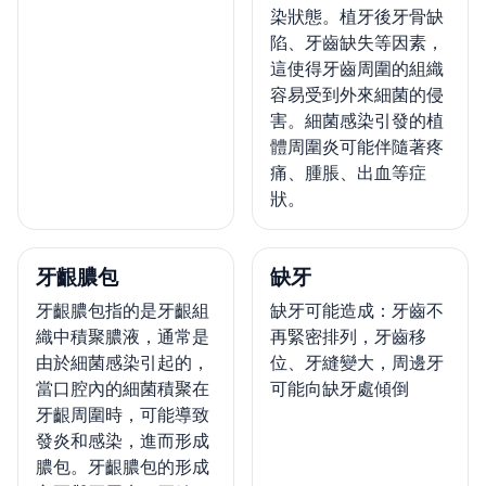
染狀態。植牙後牙骨缺
陷、牙齒缺失等因素，
這使得牙齒周圍的組織
容易受到外來細菌的侵
害。細菌感染引發的植
體周圍炎可能伴隨著疼
痛、腫脹、出血等症
狀。
牙齦膿包
缺牙
牙齦膿包指的是牙齦組
缺牙可能造成：牙齒不
織中積聚膿液，通常是
再緊密排列，牙齒移
由於細菌感染引起的，
位、牙縫變大，周邊牙
當口腔內的細菌積聚在
可能向缺牙處傾倒
牙齦周圍時，可能導致
發炎和感染，進而形成
膿包。牙齦膿包的形成