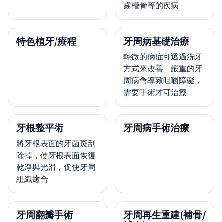
齒槽骨等的疾病
特色植牙/療程
牙周病基礎治療
輕微的病症可透過洗牙
方式來改善，嚴重的牙
周病會導致咀嚼障礙，
需要手術才可治療
牙根整平術
牙周病手術治療
將牙根表面的牙菌斑刮
除掉，使牙根表面恢復
乾淨與光滑，促使牙周
組織癒合
牙周翻瓣手術
牙周再生重建(補骨/