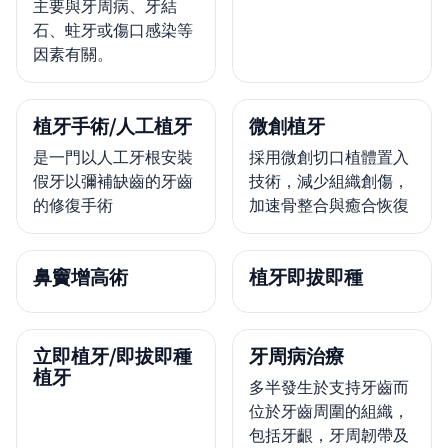
主要與牙周病、牙結
石、蛀牙或傷口感染等
因素有關。
植牙手術/人工植牙
微創植牙
是一門以人工牙根安裝
採用微創切口植體置入
假牙以彌補缺齒的牙齒
技術，減少組織創傷，
的修復手術
加速骨整合與癒合恢復
鼻竇增高術
植牙即拔即種
立即植牙/即拔即種
牙周病治療
植牙
多半發生於支持牙齒而
位於牙齒周圍的組織，
包括牙齦，牙周韌帶及