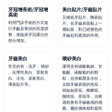
牙冠增長術/牙冠增
美白貼片/牙齒貼片
高術
又稱瓷牙貼片、陶瓷貼
利用門診手術的方式進
片。在牙齒表面黏上一
行牙齦及骨頭的高度調
層貼面，對已經變色的
整，使臨床牙冠露出的
牙齒起到遮擋的作用。
部分增加。
牙齒美白
噴砂美白
常見的有：洗牙 、噴砂
運用含有碳酸氫鈉、甘
、化學性美白、雷射美
氨酸、碳酸氫鈣的顆
白、冷光、居家美白、
粒，合併氣壓及水柱，
薄瓷貼片等。
去除牙齒表面的色垢，
例如如菸垢、檳榔垢、
咖啡垢、茶垢等，治療
過程會有牙齒敏感的感
覺。屬於價格相對親民