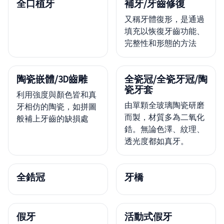
全口植牙
補牙/牙齒修復
又稱牙體復形，是通過
填充以恢復牙齒功能、
完整性和形態的方法
陶瓷嵌體/3D齒雕
全瓷冠/全瓷牙冠/陶
瓷牙套
利用強度與顏色皆和真
由單顆全玻璃陶瓷研磨
牙相仿的陶瓷，如拼圖
而製，材質多為二氧化
般補上牙齒的缺損處
鋯。無論色澤、紋理、
透光度都如真牙。
全鋯冠
牙橋
假牙
活動式假牙