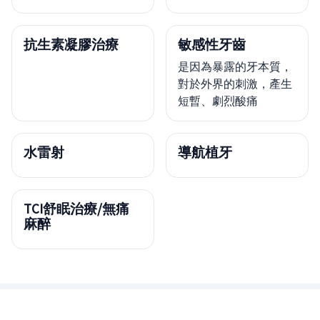
抗生素凝膠治療
敏感性牙齒
是因為暴露的牙本質，
對於外界的刺激，產生
短暫、劇烈酸痛
水雷射
導航植牙
TCI舒眠治療/無痛
麻醉