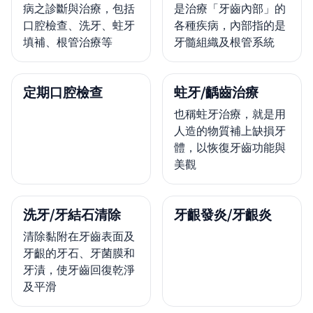
病之診斷與治療，包括
是治療「牙齒內部」的
口腔檢查、洗牙、蛀牙
各種疾病，內部指的是
填補、根管治療等
牙髓組織及根管系統
定期口腔檢查
蛀牙/齲齒治療
也稱蛀牙治療，就是用
人造的物質補上缺損牙
體，以恢復牙齒功能與
美觀
洗牙/牙結石清除
牙齦發炎/牙齦炎
清除黏附在牙齒表面及
牙齦的牙石、牙菌膜和
牙漬，使牙齒回復乾淨
及平滑