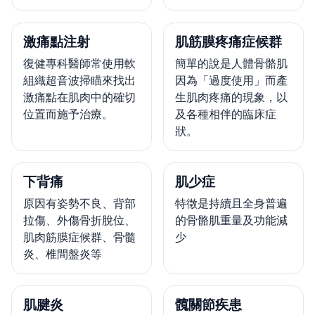
激痛點注射
肌筋膜疼痛症候群
復健專科醫師常使用軟
簡單的說是人體骨骼肌
組織超音波掃瞄來找出
因為「過度使用」而產
激痛點在肌肉中的確切
生肌肉疼痛的現象，以
位置而施予治療。
及各種相伴的臨床症
狀。
下背痛
肌少症
原因有姿勢不良、背部
特徵是持續且全身普遍
拉傷、外傷骨折脫位、
的骨骼肌重量及功能減
肌肉筋膜症候群、骨髓
少
炎、椎間盤炎等
肌腱炎
髖關節疾患