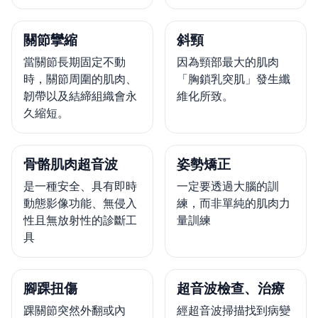
關節攣縮
斜頸
當關節長期固定不動
因為頸部最大的肌肉
時，關節周圍的肌肉、
「胸鎖乳突肌」發生纖
韌帶以及結締組織會永
維化所致。
久縮短。
骨骼肌肉超音波
姿勢矯正
是一種安全、具有即時
一定要透過大腦的訓
動態影像功能、無侵入
練，而非單純的肌肉力
性且無放射性的診斷工
量訓練
具
腳踝扭傷
超音波檢查、治療
踝關節突然外翻或內
經超音波掃描找到病變