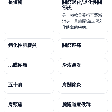
長短腳
關節退化/退化性關
節炎
是一種軟骨受損至逐漸
消失，且膝關節出現退
化跡象的疾病。
鈣化性肌腱炎
關節疼痛
肌膜疼痛
滑液囊炎
五十肩
肩關節炎
肩頸痛
腕隧道症候群