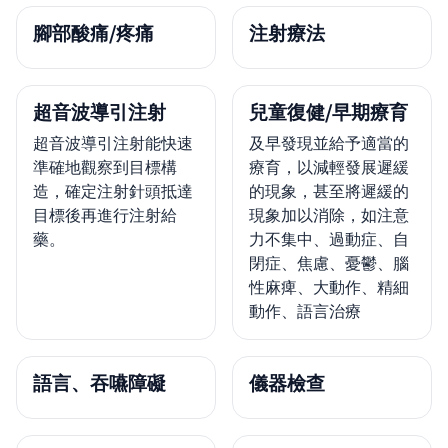
腳部酸痛/疼痛
注射療法
超音波導引注射
兒童復健/早期療育
超音波導引注射能快速
及早發現並給予適當的
準確地觀察到目標構
療育，以減輕發展遲緩
造，確定注射針頭抵達
的現象，甚至將遲緩的
目標後再進行注射給
現象加以消除，如注意
藥。
力不集中、過動症、自
閉症、焦慮、憂鬱、腦
性麻痺、大動作、精細
動作、語言治療
語言、吞嚥障礙
儀器檢查