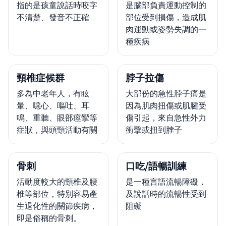
指的是孩童說話時咬字
是腦部負責運動控制的
不清楚、發音不正確
部位受到損傷，造成肌
肉運動或姿勢失調的一
種疾病
頸椎症候群
脖子拉傷
多為中老年人，有眩
大部份的急性脖子痛是
暈、噁心、嘔吐、耳
因為肌肉扭傷或肌腱受
鳴、重聽、眼部痙攣等
傷引起，來自急性外力
症狀，與頭頸活動有關
衝擊或扭到脖子
骨刺
口吃/語暢訓練
活動度較大的頸椎及腰
是一種言語流暢障礙，
椎等部位，特別容易產
及說話時的流暢性受到
生退化性的關節疾病，
阻礙
即是俗稱的骨刺。