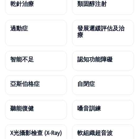
乾針治療
類固醇注射
過動症
發展遲緩評估及治
療
智能不足
認知功能障礙
亞斯伯格症
自閉症
聽能復健
嗓音訓練
X光攝影檢查 (X-Ray)
軟組織超音波