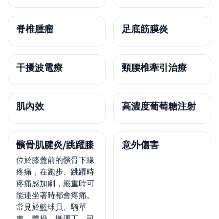
脊椎腫瘤
足底筋膜炎
干擾波電療
頸腰椎牽引治療
肌內效
高濃度葡萄糖注射
髕骨肌腱炎/跳躍膝
意外傷害
位於膝蓋前的髕骨下緣
疼痛，在跑步、跳躍時
疼痛感加劇，嚴重時可
能連坐著時都會疼痛。
常見於籃球員、騎單
車、體操、搬運工、司