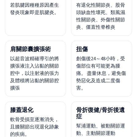
若肌腱因種種原因產生
有退化性關節炎、股骨
發炎現象即是肌腱炎。
頭缺血性壞死、類風濕
性關節炎、外傷性關節
炎、僵直性脊椎炎
肩關節囊擴張術
扭傷
以超音波精確導引的將
創傷後24～48小時，受
擴張液注入沾黏的關節
傷部位有可能更為腫
腔中，以注射液的張力
痛。 盡量休息，避免傷
及體積將沾黏的關節腔
勢惡化及造成二度傷
擴張
害。
膝蓋退化
骨折復健/骨折後遺
症
軟骨受損至逐漸消失，
幫浦運動、被動關節運
且膝關節出現退化跡象
動、主動關節運動
的疾病。