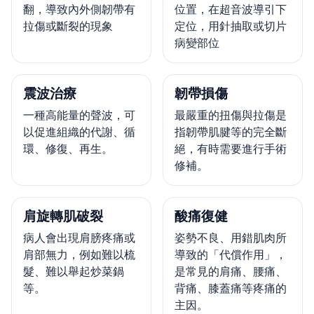
翻，導致內外側韌帶有
位置，在超音波導引下
拉傷或斷裂的現象
定位，用針抽取或切片
病變部位
震波治療
韌帶損傷
一種高能量的聲波，可
最嚴重的扭傷與拉傷是
以促進組織的代謝、循
指韌帶肌腱等的完全斷
環、修復、再生。
絕，有時需要進行手術
修補。
肩旋轉肌破裂
酸痛復健
病人會出現肩膀疼痛或
姿勢不良、用錯肌肉所
肩部無力，例如難以梳
導致的「代償作用」，
髮、難以舉起炒菜鍋
是常見的肩痛、腰痛、
等。
背痛、膝蓋痛等疼痛的
主因。