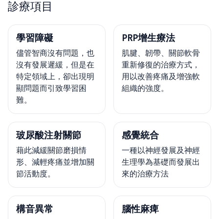
診療項目
學習障礙
PRP增生療法
儘管智商沒有問題，也
肌腱、韌帶、關節軟骨
沒有發展遲緩，但是在
重新修復的治療方式，
特定領域上，卻出現明
用以改善疼痛及增強軟
顯問題而引致學習困
組織的強度。
難。
玻尿酸注射關節
感覺統合
藉此減緩關節磨損情
一種以神經發展及神經
形、減輕疼痛並增加關
生理學為基礎而發展出
節活動度。
來的治療方法
構音異常
腦性麻痺