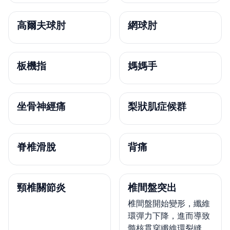
高爾夫球肘
網球肘
板機指
媽媽手
坐骨神經痛
梨狀肌症候群
脊椎滑脫
背痛
頸椎關節炎
椎間盤突出
椎間盤開始變形，纖維
環彈力下降，進而導致
髓核貫穿纖維環裂縫，