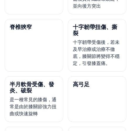
並向後方突出
脊椎狹窄
十字韌帶扭傷、撕
裂
十字韌帶受傷後，若未
及早治療或治療不徹
底，膝關節將變得不穩
定，引發膝蓋痛。
半月軟骨受傷、發
高弓足
炎、破裂
是一種常見的膝傷，通
常是由於膝關節強力扭
曲或快速旋轉