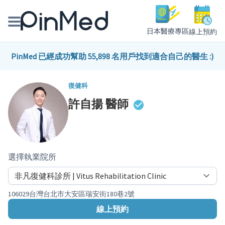
日本醫療專區
線上預約
線上預約醫師、院所
PinMed 已經成功幫助 55,898 名用戶找到適合自己的醫生 :)
醫師專欄專訪
復健科
許自揚
醫師
健康主題館
我是醫療人員
選擇執業院所
106029台灣台北市大安區瑞安街180巷2號
線上預約