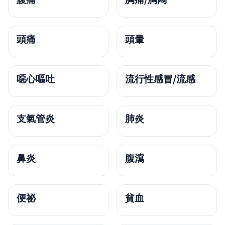
頭痛
頭暈
噁心嘔吐
流行性感冒/流感
支氣管炎
肺炎
鼻炎
腹瀉
便祕
貧血