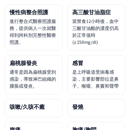
慢性病整合照護
高三酸甘油脂症
進行整合式醫療照護服
當禁食12小時後，血中
務，提供病人一次就醫
三酸甘油酯的濃度仍高
得到跨科別完整性醫療
於正常值時
照護。
(≧150mg/dl)
扁桃腺發炎
感冒
通常是因為扁桃腺受到
是上呼吸道受病毒感
感染，導致淋巴組織的
染，主要影響部位是鼻
腫脹或發炎。
子、喉嚨、鼻竇和聲帶
咳嗽/久咳不癒
發燒
腹痛
胸痛/胸悶