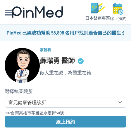
日本醫療專區
線上預約
線上預約醫師、院所
PinMed 已經成功幫助 55,898 名用戶找到適合自己的醫生 :)
醫師專欄專訪
家醫科
蘇瑞勇
醫師
健康主題館
做人重在誠，為醫重在德
我是醫療人員
選擇執業院所
802台灣高雄市苓雅區永定街58號
線上預約