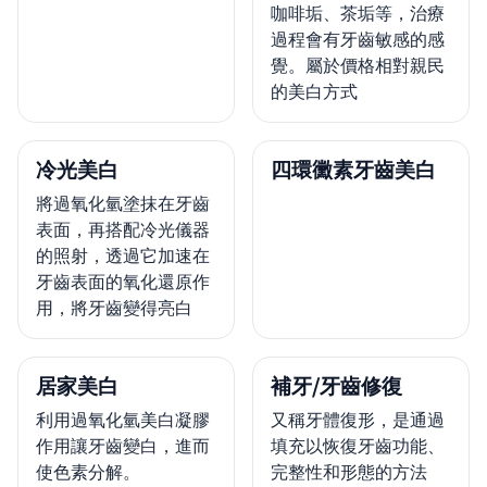
咖啡垢、茶垢等，治療
過程會有牙齒敏感的感
覺。屬於價格相對親民
的美白方式
冷光美白
四環黴素牙齒美白
將過氧化氫塗抹在牙齒
表面，再搭配冷光儀器
的照射，透過它加速在
牙齒表面的氧化還原作
用，將牙齒變得亮白
居家美白
補牙/牙齒修復
利用過氧化氫美白凝膠
又稱牙體復形，是通過
作用讓牙齒變白，進而
填充以恢復牙齒功能、
使色素分解。
完整性和形態的方法