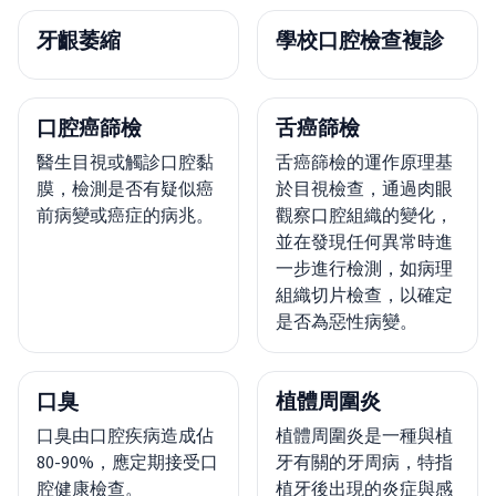
牙齦萎縮
學校口腔檢查複診
口腔癌篩檢
舌癌篩檢
醫生目視或觸診口腔黏
舌癌篩檢的運作原理基
膜，檢測是否有疑似癌
於目視檢查，通過肉眼
前病變或癌症的病兆。
觀察口腔組織的變化，
並在發現任何異常時進
一步進行檢測，如病理
組織切片檢查，以確定
是否為惡性病變。
口臭
植體周圍炎
口臭由口腔疾病造成佔
植體周圍炎是一種與植
80-90%，應定期接受口
牙有關的牙周病，特指
腔健康檢查。
植牙後出現的炎症與感