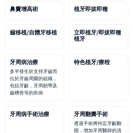
鼻竇增高術
植牙即拔即種
齒移植/自體牙移植
立即植牙/即拔即種
植牙
牙周病治療
特色植牙/療程
多半發生於支持牙齒而
位於牙齒周圍的組織，
包括牙齦，牙周韌帶及
齒槽骨等的疾病
牙周病手術治療
牙周翻瓣手術
透過手術將特定牙齦翻
開，增加牙周醫師的清