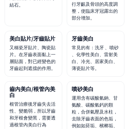
行牙齦及骨頭的高度調
結石。
整，使臨床牙冠露出的
部分增加。
美白貼片/牙齒貼片
牙齒美白
又稱瓷牙貼片、陶瓷貼
常見的有：洗牙 、噴砂
片。在牙齒表面黏上一
、化學性美白、雷射美
層貼面，對已經變色的
白、冷光、居家美白、
牙齒起到遮擋的作用。
薄瓷貼片等。
齒內美白/根管內美
噴砂美白
白
運用含有碳酸氫鈉、甘
根管治療後牙齒失去活
氨酸、碳酸氫鈣的顆
性、變脆弱，所以牙齒
粒，合併氣壓及水柱，
和牙根會變黑，需要透
去除牙齒表面的色垢，
過根管內美白行為
例如如菸垢、檳榔垢、