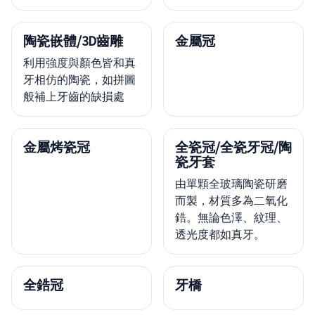
陶瓷嵌體/3D齒雕
金屬冠
利用強度與顏色皆和真
牙相仿的陶瓷，如拼圖
般補上牙齒的缺損處
金屬烤瓷冠
全瓷冠/全瓷牙冠/陶
瓷牙套
由單顆全玻璃陶瓷研磨
而製，材質多為二氧化
鋯。無論色澤、紋理、
透光度都如真牙。
全鋯冠
牙橋