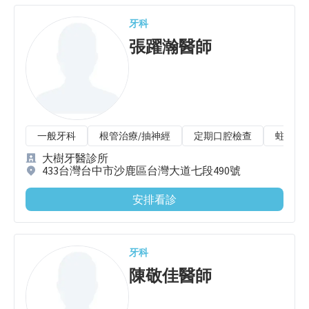
牙科
張躍瀚
醫師
一般牙科
根管治療/抽神經
定期口腔檢查
蛀牙/
大樹牙醫診所
433台灣台中市沙鹿區台灣大道七段490號
安排看診
牙科
陳敬佳
醫師