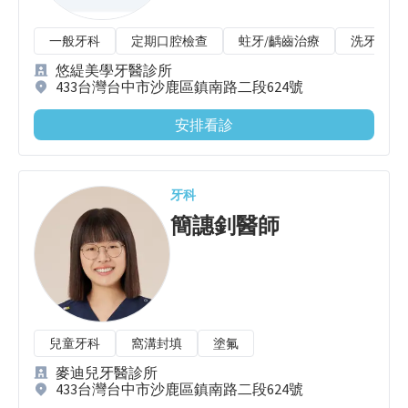
一般牙科
定期口腔檢查
蛀牙/齲齒治療
洗牙/牙
悠緹美學牙醫診所
433台灣台中市沙鹿區鎮南路二段624號
安排看診
牙科
簡譓釗
醫師
兒童牙科
窩溝封填
塗氟
麥迪兒牙醫診所
433台灣台中市沙鹿區鎮南路二段624號