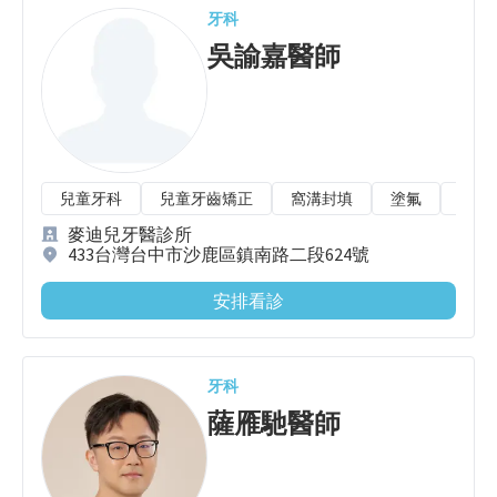
牙科
吳諭嘉
醫師
兒童牙科
兒童牙齒矯正
窩溝封填
塗氟
乳牙
麥迪兒牙醫診所
433台灣台中市沙鹿區鎮南路二段624號
安排看診
牙科
薩雁馳
醫師