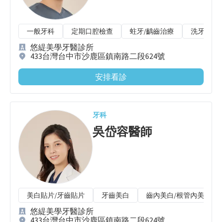
一般牙科
定期口腔檢查
蛀牙/齲齒治療
洗牙/牙
悠緹美學牙醫診所
433台灣台中市沙鹿區鎮南路二段624號
安排看診
牙科
吳岱容
醫師
美白貼片/牙齒貼片
牙齒美白
齒內美白/根管內美白
悠緹美學牙醫診所
433台灣台中市沙鹿區鎮南路二段624號