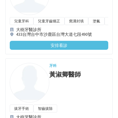
兒童牙科
兒童牙齒矯正
窩溝封填
塗氟
乳牙
大樹牙醫診所
433台灣台中市沙鹿區台灣大道七段490號
安排看診
牙科
黃淑卿
醫師
拔牙手術
智齒拔除
大樹牙醫診所