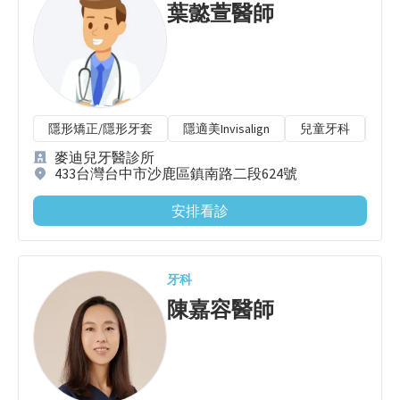
葉懿萱
醫師
隱形矯正/隱形牙套
隱適美Invisalign
兒童牙科
窩
麥迪兒牙醫診所
433台灣台中市沙鹿區鎮南路二段624號
安排看診
牙科
陳嘉容
醫師