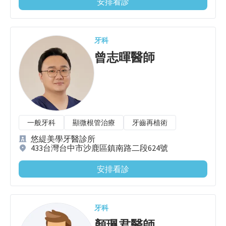
安排看診
牙科
曾志暉
醫師
一般牙科
顯微根管治療
牙齒再植術
悠緹美學牙醫診所
433台灣台中市沙鹿區鎮南路二段624號
安排看診
牙科
顏珮君
醫師