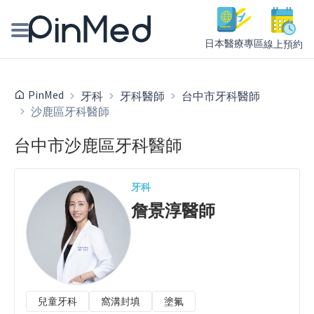
日本醫療專區
線上預約
線上預約醫師、院所
PinMed
牙科
牙科醫師
台中市牙科醫師
沙鹿區牙科醫師
醫師專欄專訪
台中市沙鹿區牙科醫師
健康主題館
我是醫療人員
牙科
詹景淳
醫師
兒童牙科
窩溝封填
塗氟