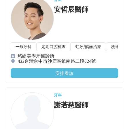
安哲辰
醫師
一般牙科
定期口腔檢查
蛀牙/齲齒治療
洗牙/牙
悠緹美學牙醫診所
433台灣台中市沙鹿區鎮南路二段624號
安排看診
牙科
謝若慈
醫師