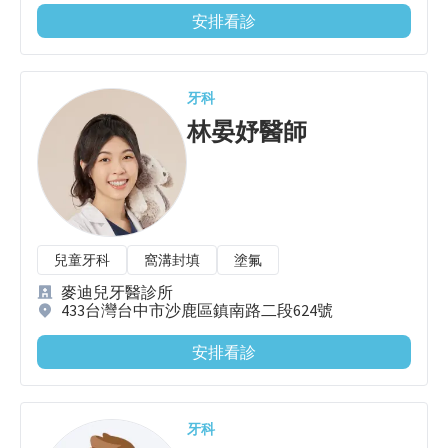
安排看診
牙科
林晏妤
醫師
兒童牙科
窩溝封填
塗氟
麥迪兒牙醫診所
433台灣台中市沙鹿區鎮南路二段624號
安排看診
牙科