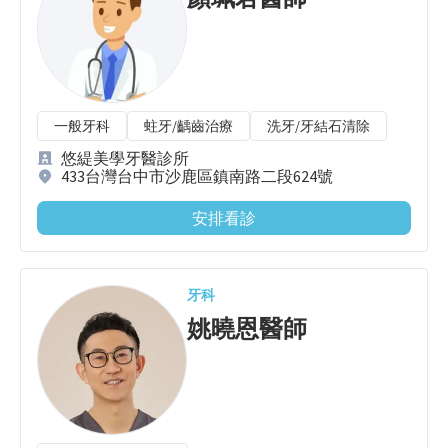
一般牙科
蛀牙/齲齒治療
洗牙/牙結石清除
悠緹美學牙醫診所
433台灣台中市沙鹿區鎮南路二段624號
安排看診
牙科
姚曉恩
醫師