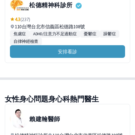
松德精神科診所
4.3
(237)
110台灣台北市信義區松德路108號
焦慮症
ADHD/注意力不足過動症
憂鬱症
躁鬱症
自律神經檢查
安排看診
女性身心問題身心科熱門醫生
賴建翰
醫師