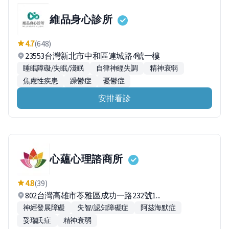
維品身心診所
4.7
(648)
23553台灣新北市中和區連城路4號一樓
睡眠障礙/失眠/淺眠
自律神經失調
精神衰弱
焦慮性疾患
躁鬱症
憂鬱症
安排看診
心蘊心理諮商所
4.8
(39)
802台灣高雄市苓雅區成功一路232號1...
神經發展障礙
失智/認知障礙症
阿茲海默症
妥瑞氏症
精神衰弱