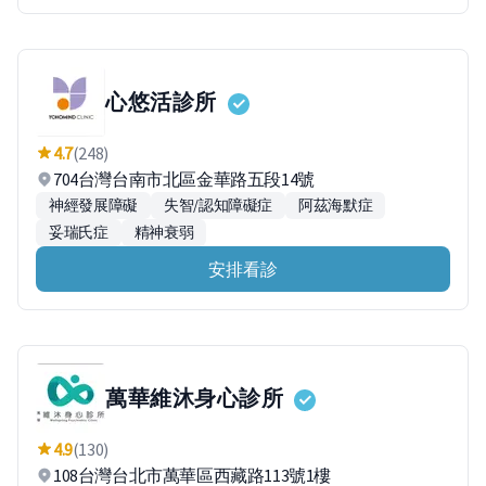
心悠活診所
4.7
(248)
704台灣台南市北區金華路五段14號
神經發展障礙
失智/認知障礙症
阿茲海默症
妥瑞氏症
精神衰弱
安排看診
萬華維沐身心診所
4.9
(130)
108台灣台北市萬華區西藏路113號1樓