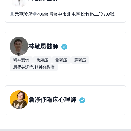
元亨診所
406台灣台中市北屯區松竹路二段303號
林敬恩
醫師
精神衰弱
焦慮症
憂鬱症
躁鬱症
思覺失調症/精神分裂症
詹淨伃
臨床心理師