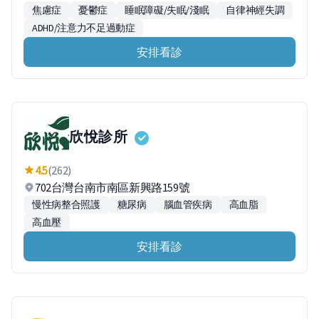
焦慮症
憂鬱症
睡眠障礙/失眠/淺眠
自律神經失調
ADHD/注意力不足過動症
安排看診
欣悅診所
4.5
(262)
702台灣台南市南區新興路159號
慢性病整合照護
糖尿病
腦血管疾病
高血脂
高血壓
安排看診