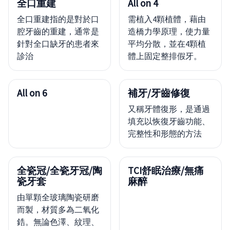
全口重建
All on 4
全口重建指的是對於口
需植入4顆植體，藉由
腔牙齒的重建，通常是
造橋力學原理，使力量
針對全口缺牙的患者來
平均分散，並在4顆植
診治
體上固定整排假牙。
All on 6
補牙/牙齒修復
又稱牙體復形，是通過
填充以恢復牙齒功能、
完整性和形態的方法
全瓷冠/全瓷牙冠/陶
TCI舒眠治療/無痛
瓷牙套
麻醉
由單顆全玻璃陶瓷研磨
而製，材質多為二氧化
鋯。無論色澤、紋理、