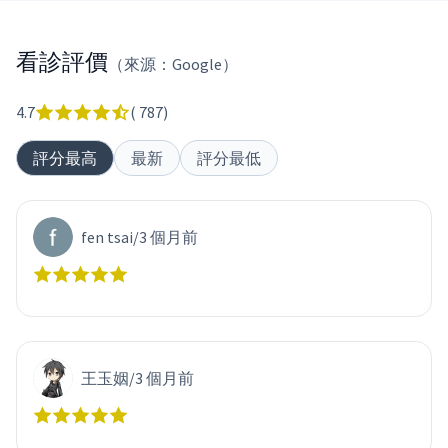
看診評價
（來源：Google）
4.7
(
787
)
評分最高
最新
評分最低
fen tsai
/
3 個月前
王玉姻
/
3 個月前