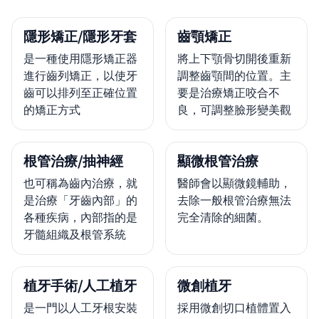
隱形矯正/隱形牙套
齒顎矯正
是一種使用隱形矯正器
將上下顎骨切開後重新
進行齒列矯正，以使牙
調整齒顎間的位置。主
齒可以排列至正確位置
要是治療矯正咬合不
的矯正方式
良，可調整臉形變美觀
根管治療/抽神經
顯微根管治療
也可稱為齒內治療，就
醫師會以顯微鏡輔助，
是治療「牙齒內部」的
去除一般根管治療無法
各種疾病，內部指的是
完全清除的細菌。
牙髓組織及根管系統
植牙手術/人工植牙
微創植牙
是一門以人工牙根安裝
採用微創切口植體置入