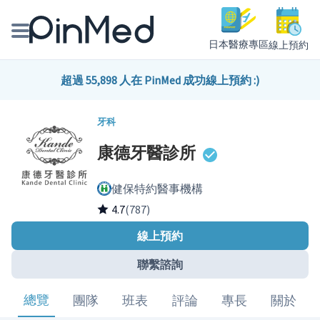
日本醫療專區
線上預約
線上預約醫師、院所
超過 55,898 人在 PinMed 成功線上預約 :)
醫師專欄專訪
牙科
康德牙醫診所
健康主題館
健保特約醫事機構
我是醫療人員
4.7
(787)
線上預約
聯繫諮詢
總覽
團隊
班表
評論
專長
關於