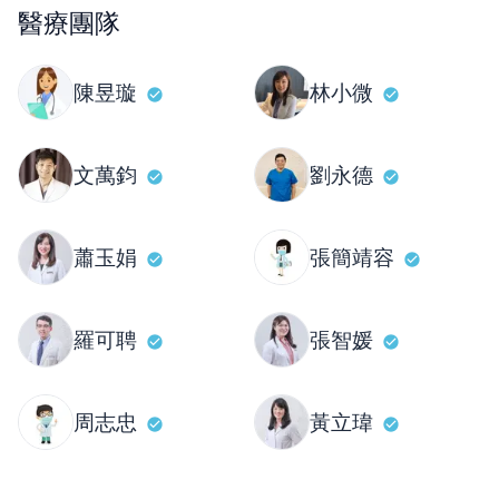
醫療團隊
陳昱璇
林小微
文萬鈞
劉永德
蕭玉娟
張簡靖容
羅可聘
張智媛
周志忠
黃立瑋