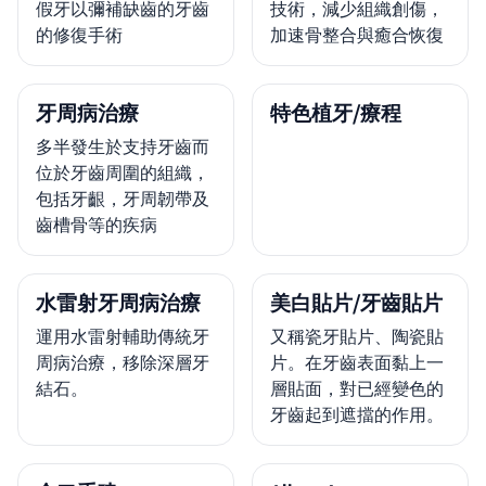
假牙以彌補缺齒的牙齒
技術，減少組織創傷，
的修復手術
加速骨整合與癒合恢復
牙周病治療
特色植牙/療程
多半發生於支持牙齒而
位於牙齒周圍的組織，
包括牙齦，牙周韌帶及
齒槽骨等的疾病
水雷射牙周病治療
美白貼片/牙齒貼片
運用水雷射輔助傳統牙
又稱瓷牙貼片、陶瓷貼
周病治療，移除深層牙
片。在牙齒表面黏上一
結石。
層貼面，對已經變色的
牙齒起到遮擋的作用。