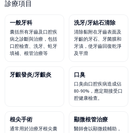
診療項目
一般牙科
洗牙/牙結石清除
囊括所有牙齒及口腔疾
清除黏附在牙齒表面及
病之診斷與治療，包括
牙齦的牙石、牙菌膜和
口腔檢查、洗牙、蛀牙
牙漬，使牙齒回復乾淨
填補、根管治療等
及平滑
牙齦發炎/牙齦炎
口臭
口臭由口腔疾病造成佔
80-90%，應定期接受口
腔健康檢查。
根尖手術
顯微根管治療
通常用於治療牙根尖囊
醫師會以顯微鏡輔助，