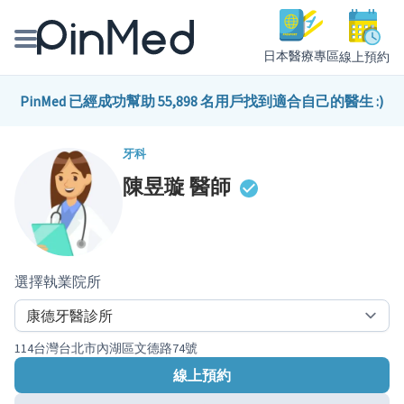
日本醫療專區
線上預約
線上預約醫師、院所
PinMed 已經成功幫助 55,898 名用戶找到適合自己的醫生 :)
醫師專欄專訪
牙科
陳昱璇
醫師
健康主題館
我是醫療人員
選擇執業院所
114台灣台北市內湖區文德路74號
線上預約