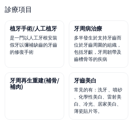
診療項目
植牙手術/人工植牙
牙周病治療
是一門以人工牙根安裝
多半發生於支持牙齒而
假牙以彌補缺齒的牙齒
位於牙齒周圍的組織，
的修復手術
包括牙齦，牙周韌帶及
齒槽骨等的疾病
牙周再生重建(補骨/
牙齒美白
補肉)
常見的有：洗牙 、噴砂
、化學性美白、雷射美
白、冷光、居家美白、
薄瓷貼片等。