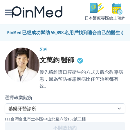
日本醫療專區
線上預約
線上預約醫師、院所
PinMed 已經成功幫助 55,898 名用戶找到適合自己的醫生 :)
醫師專欄專訪
牙科
文萬鈞
醫師
健康主題館
優先將維護口腔衛生的方式與觀念教導病
我是醫療人員
患，因為預防罹患疾病比任何治療都有
效。
選擇執業院所
111台灣台北市士林區中山北路六段152號二樓
不開放預約