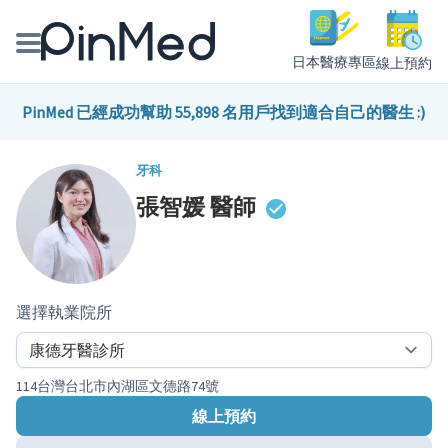
日本醫療專區
線上預約
線上預約醫師、院所
PinMed 已經成功幫助 55,898 名用戶找到適合自己的醫生 :)
醫師專欄專訪
牙科
張智媛
醫師
健康主題館
我是醫療人員
選擇執業院所
114台灣台北市內湖區文德路74號
線上預約