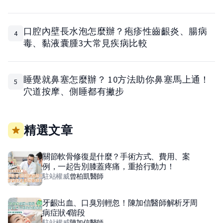
口腔內壁長水泡怎麼辦？疱疹性齒齦炎、腸病
4
毒、黏液囊腫3大常見疾病比較
睡覺就鼻塞怎麼辦？ 10方法助你鼻塞馬上通！
5
穴道按摩、側睡都有撇步
精選文章
關節軟骨修復是什麼？手術方式、費用、案
例，一起告別膝蓋疼痛，重拾行動力！
駐站權威
曾柏凱
醫師
牙齦出血、口臭別輕忽！陳加信醫師解析牙周
病症狀4階段
駐站權威
陳加信
醫師