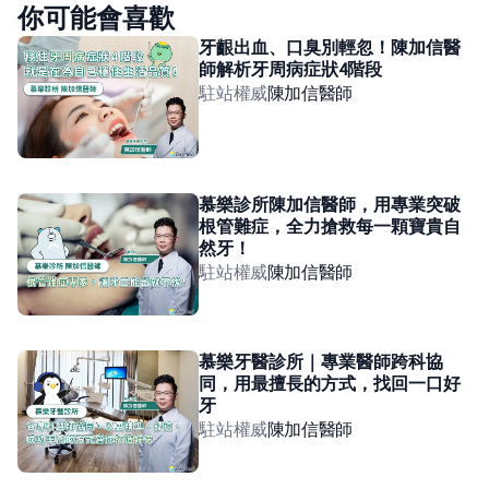
你可能會喜歡
牙齦出血、口臭別輕忽！陳加信醫
師解析牙周病症狀4階段
駐站權威
陳加信
醫師
慕樂診所陳加信醫師，用專業突破
根管難症，全力搶救每一顆寶貴自
然牙！
駐站權威
陳加信
醫師
慕樂牙醫診所｜專業醫師跨科協
同，用最擅長的方式，找回一口好
牙
駐站權威
陳加信
醫師