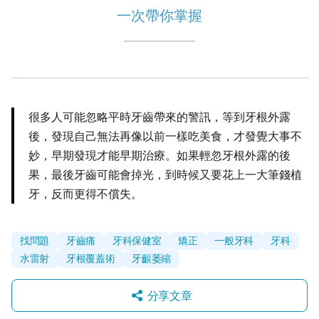
一次帶你掌握
很多人可能忽略平時牙齒帶來的警訊，等到牙根外露
後，發現自己無法再像以前一樣吃美食，才發覺大事不
妙，早期發現才能早期治療。如果輕忽牙根外露的後
果，最後牙齒可能會掉光，到時候又要花上一大筆錢植
牙，反而更得不償失。
找問題
牙齒痛
牙科保健室
矯正
一般牙科
牙科
水雷射
牙根覆蓋術
牙齦萎縮
分享文章