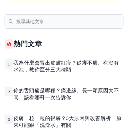
熱門文章
我為什麼會冒出皮膚紅疹？從癢不癢、有沒有
1
水泡，教你區分三大種類！
你的舌頭痛是哪種？痛邊緣、長一顆原因大不
2
同 該看哪科一次告訴你
皮膚一粒一粒的很癢？5大原因與改善解析 原
3
來可能跟「洗澡水」有關