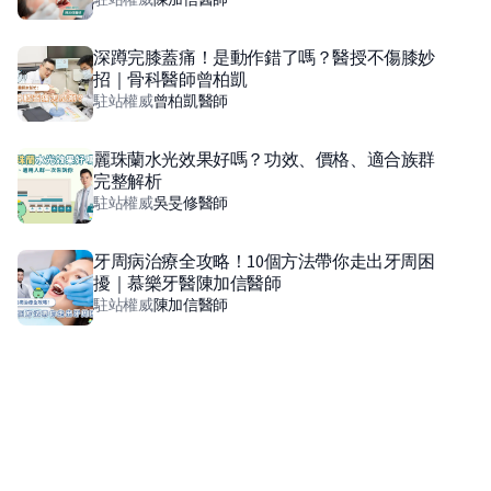
深蹲完膝蓋痛！是動作錯了嗎？醫授不傷膝妙
招｜骨科醫師曾柏凱
駐站權威
曾柏凱
醫師
麗珠蘭水光效果好嗎？功效、價格、適合族群
完整解析
駐站權威
吳旻修
醫師
牙周病治療全攻略！10個方法帶你走出牙周困
擾｜慕樂牙醫陳加信醫師
駐站權威
陳加信
醫師