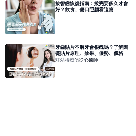
拔智齒恢復指南：拔完要多久才會
好？飲食、傷口照顧看這篇
牙齒貼片不磨牙會很醜嗎？了解陶
瓷貼片原理、效果、優勢、價格
駐站權威
伍從心
醫師