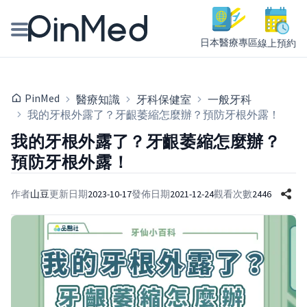
日本醫療專區
線上預約
線上預約醫師、院所
PinMed
醫療知識
牙科保健室
一般牙科
醫師專欄專訪
我的牙根外露了？牙齦萎縮怎麼辦？預防牙根外露！
我的牙根外露了？牙齦萎縮怎麼辦？
健康主題館
預防牙根外露！
我是醫療人員
作者
山豆
更新日期
2023-10-17
發佈日期
2021-12-24
觀看次數
2446