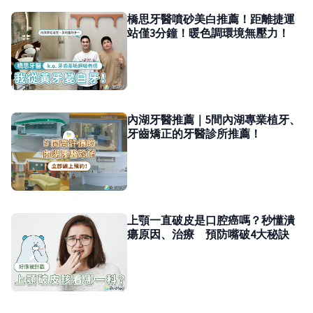
橋思牙醫噴砂美白推薦！距離捷運
站僅3分鐘！暖色調環境無壓力！
內湖牙醫推薦｜5間內湖專業植牙、
牙齒矯正的牙醫診所推薦！
上顎一直破皮是口腔癌嗎？秒懂潰
瘍原因、治療 預防嘴破4大秘訣