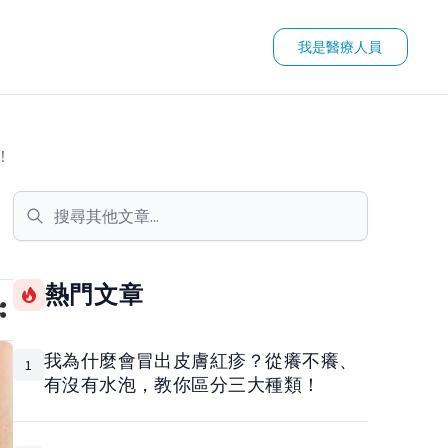
我是醫療人員
！
熱門文章
我為什麼會冒出皮膚紅疹？從癢不癢、
1
有沒有水泡，教你區分三大種類！