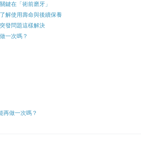
關鍵在「術前磨牙」
了解使用壽命與後續保養
突發問題這樣解決
做一次嗎？
能再做一次嗎？