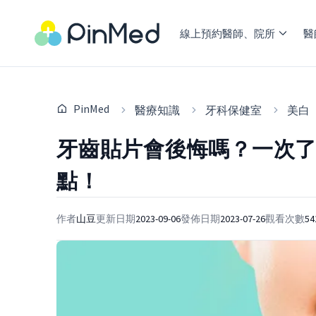
線上預約醫師、院所
醫
PinMed
醫療知識
牙科保健室
美白
牙齒貼片會後悔嗎？一次
點！
作者
山豆
更新日期
2023-09-06
發佈日期
2023-07-26
觀看次數
54