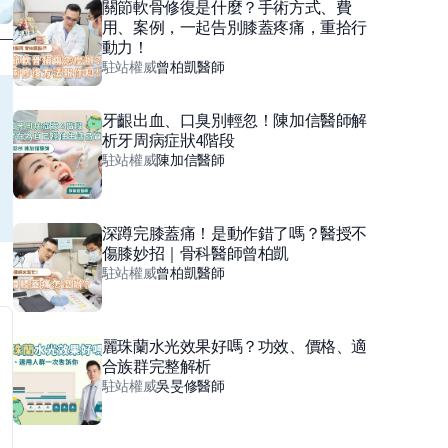
關節軟骨修復是什麼？手術方式、費
用、案例，一起告別膝蓋疼痛，重拾行
動力！
駐站權威
曾柏凱
醫師
牙齦出血、口臭別輕忽！陳加信醫師解
析牙周病症狀4階段
駐站權威
陳加信
醫師
深蹲完膝蓋痛！是動作錯了嗎？醫授不
傷膝妙招｜骨科醫師曾柏凱
駐站權威
曾柏凱
醫師
麗珠蘭水光效果好嗎？功效、價格、適
合族群完整解析
駐站權威
吳旻修
醫師