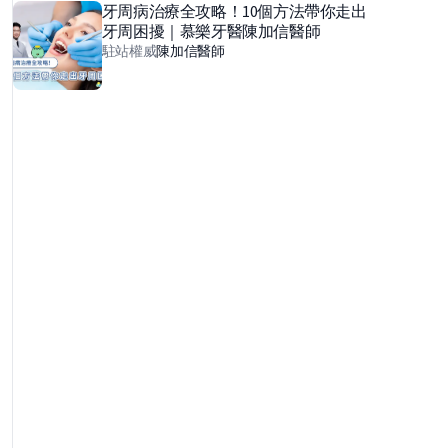
牙周病治療全攻略！10個方法帶你走出
牙周困擾｜慕樂牙醫陳加信醫師
駐站權威
陳加信
醫師