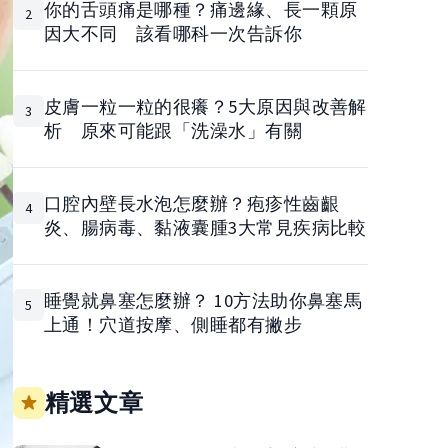
你的舌頭痛是哪種？痛邊緣、長一顆原
2
因大不同 該看哪科一次告訴你
皮膚一粒一粒的很癢？5大原因與改善解
3
析 原來可能跟「洗澡水」有關
口腔內壁長水泡怎麼辦？疱疹性齒齦
4
炎、腸病毒、黏液囊腫3大常見疾病比較
睡覺就鼻塞怎麼辦？ 10方法助你鼻塞馬
5
上通！穴道按摩、側睡都有撇步
精選文章