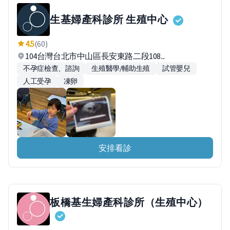
生基婦產科診所 生殖中心
4.5
(60)
104台灣台北市中山區長安東路二段108...
不孕症檢查、諮詢
生殖醫學/輔助生殖
試管嬰兒
人工受孕
凍卵
安排看診
板橋基生婦產科診所（生殖中心）