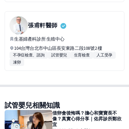
張甫軒
醫師
生基婦產科診所 生殖中心
104台灣台北市中山區長安東路二段108號2 樓
不孕症檢查、諮詢
試管嬰兒
生育檢查
人工受孕
凍卵
試管嬰兒相關知識
借卵會後悔嗎？擔心和寶寶長不
像？真實心得分享｜佑昇診所鄭欣
宜