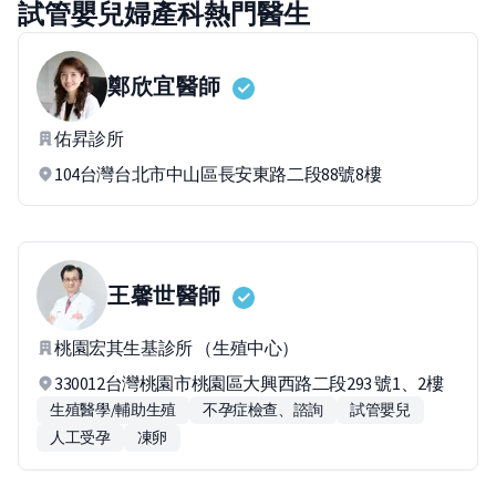
試管嬰兒婦產科熱門醫生
鄭欣宜
醫師
佑昇診所
104台灣台北市中山區長安東路二段88號8樓
王馨世
醫師
桃園宏其生基診所 （生殖中心）
330012台灣桃園市桃園區大興西路二段293 號1、2樓
生殖醫學/輔助生殖
不孕症檢查、諮詢
試管嬰兒
人工受孕
凍卵