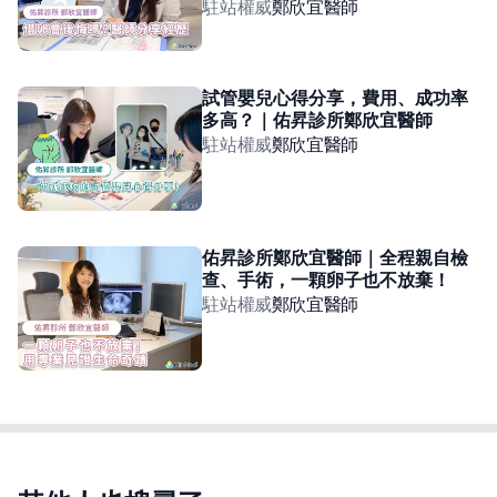
駐站權威
鄭欣宜
醫師
試管嬰兒心得分享，費用、成功率
多高？｜佑昇診所鄭欣宜醫師
駐站權威
鄭欣宜
醫師
佑昇診所鄭欣宜醫師｜全程親自檢
查、手術，一顆卵子也不放棄！
駐站權威
鄭欣宜
醫師