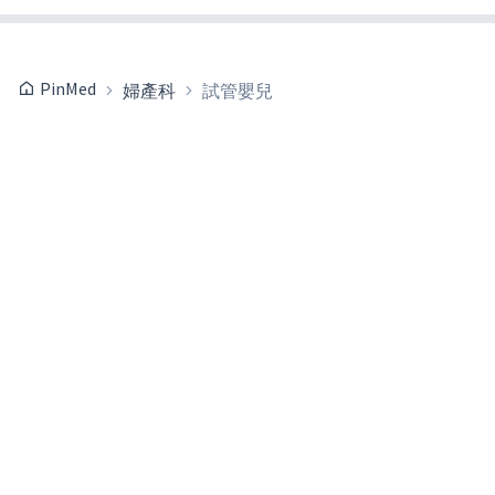
PinMed
婦產科
試管嬰兒