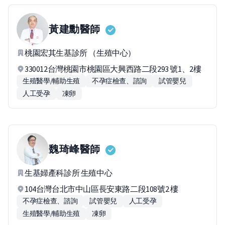
黃建勳
醫師
桃園宏其生基診所 （生殖中心）
330012台灣桃園市桃園區大興西路二段293 號1、2樓
生殖醫學/輔助生殖
不孕症檢查、諮詢
試管嬰兒
人工受孕
凍卵
魏琦峰
醫師
生基婦產科診所 生殖中心
104台灣台北市中山區長安東路二段108號2 樓
不孕症檢查、諮詢
試管嬰兒
人工受孕
生殖醫學/輔助生殖
凍卵