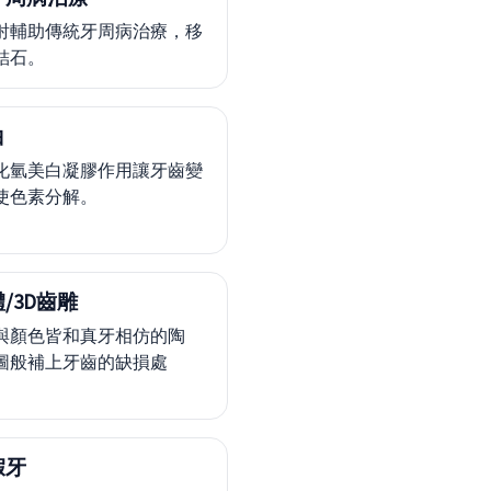
射輔助傳統牙周病治療，移
結石。
白
化氫美白凝膠作用讓牙齒變
使色素分解。
/3D齒雕
與顏色皆和真牙相仿的陶
圖般補上牙齒的缺損處
假牙