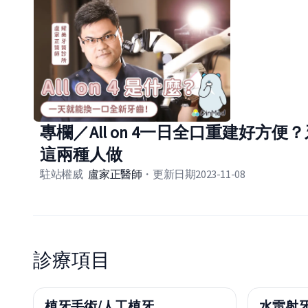
專欄／All on 4一日全口重建好方
這兩種人做
駐站權威
盧家正
醫師
・
更新日期
2023-11-08
診療項目
植牙手術/人工植牙
水雷射