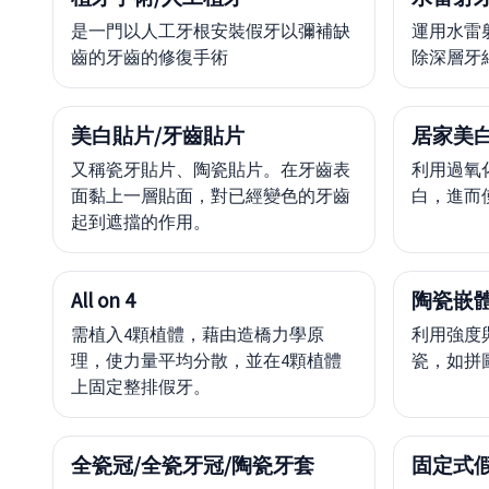
是一門以人工牙根安裝假牙以彌補缺
運用水雷
齒的牙齒的修復手術
除深層牙
美白貼片/牙齒貼片
居家美
又稱瓷牙貼片、陶瓷貼片。在牙齒表
利用過氧
面黏上一層貼面，對已經變色的牙齒
白，進而
起到遮擋的作用。
All on 4
陶瓷嵌體
需植入4顆植體，藉由造橋力學原
利用強度
理，使力量平均分散，並在4顆植體
瓷，如拼
上固定整排假牙。
全瓷冠/全瓷牙冠/陶瓷牙套
固定式