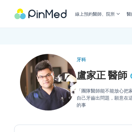
線上預約醫師、院所
醫
牙科
盧家正
醫師
「團隊醫師能不能放心把
自己牙齒出問題，願意在
的事