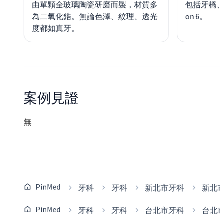
由單顆全玻璃陶瓷研磨而製，材質多
包括牙橋、人
為二氧化鋯。無論色澤、紋理、透光
on 6。
度都如真牙。
案例見證
無
PinMed
牙科
牙科
新北市牙科
新北
PinMed
牙科
牙科
台北市牙科
台北