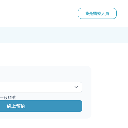
我是醫療人員
一段85號
線上預約