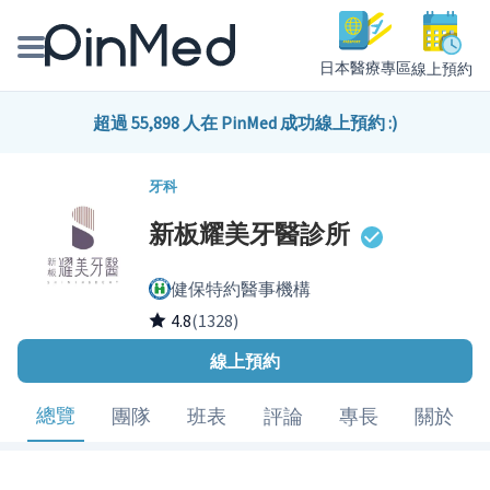
日本醫療專區
線上預約
線上預約醫師、院所
超過 55,898 人在 PinMed 成功線上預約 :)
醫師專欄專訪
牙科
新板耀美牙醫診所
健康主題館
健保特約醫事機構
我是醫療人員
4.8
(1328)
線上預約
總覽
團隊
班表
評論
專長
關於