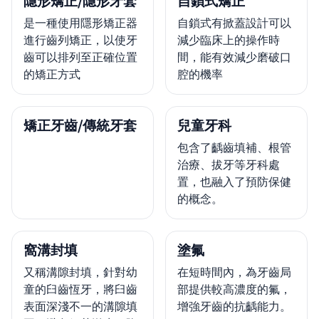
隱形矯正/隱形牙套
自鎖式矯正
是一種使用隱形矯正器
自鎖式有掀蓋設計可以
進行齒列矯正，以使牙
減少臨床上的操作時
齒可以排列至正確位置
間，能有效減少磨破口
的矯正方式
腔的機率
矯正牙齒/傳統牙套
兒童牙科
包含了齲齒填補、根管
治療、拔牙等牙科處
置，也融入了預防保健
的概念。
窩溝封填
塗氟
又稱溝隙封填，針對幼
在短時間內，為牙齒局
童的臼齒恆牙，將臼齒
部提供較高濃度的氟，
表面深淺不一的溝隙填
增強牙齒的抗齲能力。