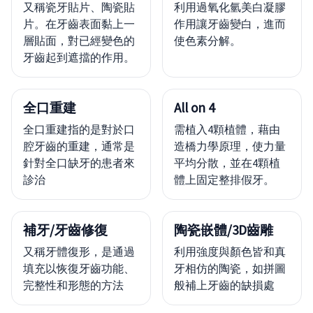
又稱瓷牙貼片、陶瓷貼
利用過氧化氫美白凝膠
片。在牙齒表面黏上一
作用讓牙齒變白，進而
層貼面，對已經變色的
使色素分解。
牙齒起到遮擋的作用。
全口重建
All on 4
全口重建指的是對於口
需植入4顆植體，藉由
腔牙齒的重建，通常是
造橋力學原理，使力量
針對全口缺牙的患者來
平均分散，並在4顆植
診治
體上固定整排假牙。
補牙/牙齒修復
陶瓷嵌體/3D齒雕
又稱牙體復形，是通過
利用強度與顏色皆和真
填充以恢復牙齒功能、
牙相仿的陶瓷，如拼圖
完整性和形態的方法
般補上牙齒的缺損處