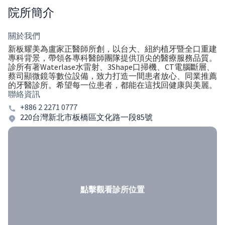
院所簡介
關於我們
新板耀美為盧家正醫師所創，以台大、紐約植牙暨全口重建
專科背景，帶領各專科醫師團隊提供頂尖的醫療服務品質。
診所有著Waterlase水雷射、3Shape口掃機、CT電腦斷層、
蔡司顯微鏡等數位設備，致力打造一間患者放心、同業推薦
的牙醫診所。希望每一位患者，都能在這找回健康與美麗。
聯絡資訊
+886 2 2271 0777
220台灣新北市板橋區文化路一段85號
點擊觀看診所位置