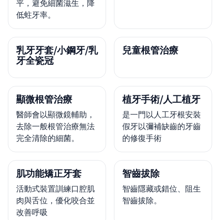
平，避免細菌滋生，降
低蛀牙率。
乳牙牙套/小鋼牙/乳
兒童根管治療
牙全瓷冠
顯微根管治療
植牙手術/人工植牙
醫師會以顯微鏡輔助，
是一門以人工牙根安裝
去除一般根管治療無法
假牙以彌補缺齒的牙齒
完全清除的細菌。
的修復手術
肌功能矯正牙套
智齒拔除
活動式裝置訓練口腔肌
智齒隱藏或錯位、阻生
肉與舌位，優化咬合並
智齒拔除。
改善呼吸