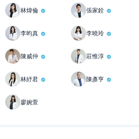
林煒倫
張家銓
李昀真
李曉玲
陳威仲
莊惟淳
林紓君
陳彥亨
廖婉萱