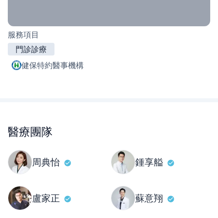
服務項目
門診診療
健保特約醫事機構
醫療團隊
周典怡
鍾享艗
盧家正
蘇意翔