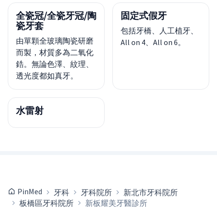
全瓷冠/全瓷牙冠/陶
固定式假牙
瓷牙套
包括牙橋、人工植牙、
由單顆全玻璃陶瓷研磨
All on 4、All on 6。
而製，材質多為二氧化
鋯。無論色澤、紋理、
透光度都如真牙。
水雷射
PinMed
牙科
牙科院所
新北市牙科院所
板橋區牙科院所
新板耀美牙醫診所