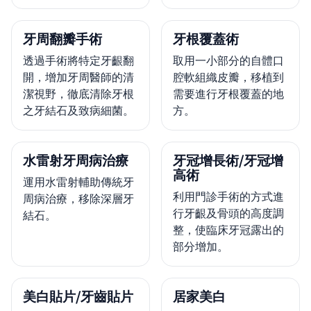
牙周翻瓣手術
牙根覆蓋術
透過手術將特定牙齦翻
取用一小部分的自體口
開，增加牙周醫師的清
腔軟組織皮瓣，移植到
潔視野，徹底清除牙根
需要進行牙根覆蓋的地
之牙結石及致病細菌。
方。
水雷射牙周病治療
牙冠增長術/牙冠增
高術
運用水雷射輔助傳統牙
利用門診手術的方式進
周病治療，移除深層牙
行牙齦及骨頭的高度調
結石。
整，使臨床牙冠露出的
部分增加。
美白貼片/牙齒貼片
居家美白