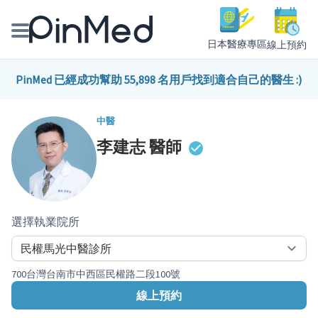
日本醫療專區
線上預約
線上預約醫師、院所
PinMed 已經成功幫助 55,898 名用戶找到適合自己的醫生 :)
醫師專欄專訪
中醫
李建志
醫師
健康主題館
我是醫療人員
選擇執業院所
700台灣台南市中西區民權路二段100號
線上預約