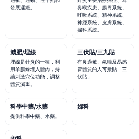
發展遲緩。
鼻喉疾患、腸胃系統、
呼吸系統、精神系統、
神經系統、皮膚系統、
婦科系統。
減肥/埋線
三伏貼/三九貼
埋線是針灸的一種，利
有鼻過敏、氣喘及易感
用羊腸線埋入體內，持
冒體質的人可敷貼「三
續刺激穴位功能，調整
伏貼」
體質減重。
科學中藥/水藥
婦科
提供科學中藥、水藥。
內科