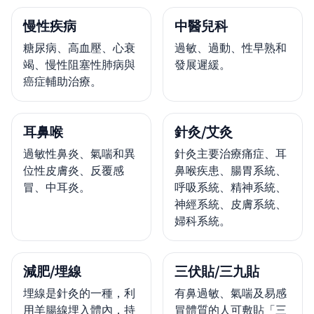
慢性疾病
中醫兒科
糖尿病、高血壓、心衰
過敏、過動、性早熟和
竭、慢性阻塞性肺病與
發展遲緩。
癌症輔助治療。
耳鼻喉
針灸/艾灸
過敏性鼻炎、氣喘和異
針灸主要治療痛症、耳
位性皮膚炎、反覆感
鼻喉疾患、腸胃系統、
冒、中耳炎。
呼吸系統、精神系統、
神經系統、皮膚系統、
婦科系統。
減肥/埋線
三伏貼/三九貼
埋線是針灸的一種，利
有鼻過敏、氣喘及易感
用羊腸線埋入體內，持
冒體質的人可敷貼「三