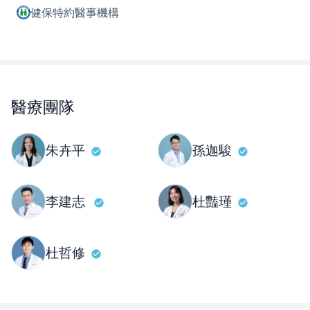
健保特約醫事機構
醫療團隊
朱卉平
孫迦駿
李建志
杜豔瑾
杜哲修