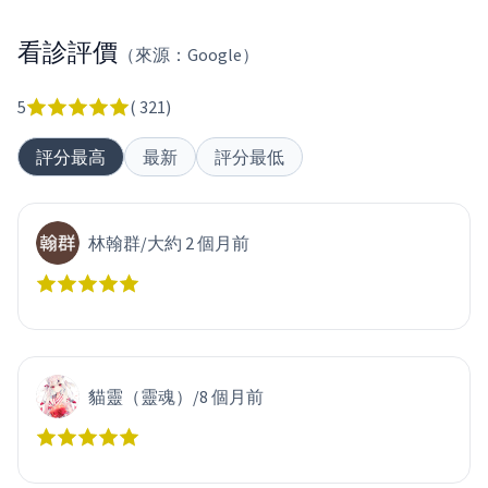
看診評價
（來源：Google）
5
(
321
)
評分最高
最新
評分最低
林翰群
/
大約 2 個月前
貓靈（靈魂）
/
8 個月前