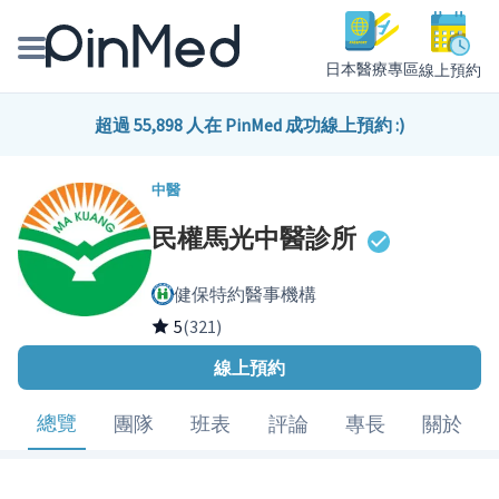
日本醫療專區
線上預約
線上預約醫師、院所
超過 55,898 人在 PinMed 成功線上預約 :)
醫師專欄專訪
中醫
民權馬光中醫診所
健康主題館
健保特約醫事機構
我是醫療人員
5
(321)
線上預約
總覽
團隊
班表
評論
專長
關於