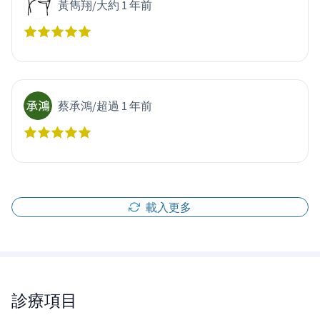
黃雋翔
/
大約 1 年前
蔡承鴻
/
超過 1 年前
載入更多
診療項目