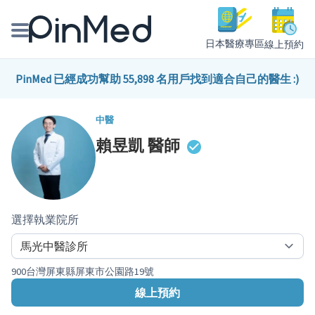
日本醫療專區
線上預約
線上預約醫師、院所
PinMed 已經成功幫助 55,898 名用戶找到適合自己的醫生 :)
醫師專欄專訪
中醫
賴昱凱
醫師
健康主題館
我是醫療人員
選擇執業院所
900台灣屏東縣屏東市公園路19號
線上預約