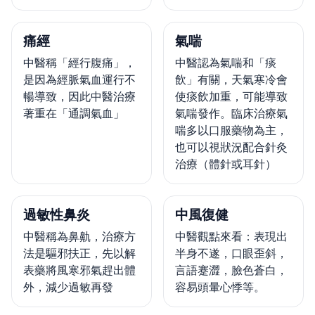
痛經
氣喘
中醫稱「經行腹痛」，
中醫認為氣喘和「痰
是因為經脈氣血運行不
飲」有關，天氣寒冷會
暢導致，因此中醫治療
使痰飲加重，可能導致
著重在「通調氣血」
氣喘發作。臨床治療氣
喘多以口服藥物為主，
也可以視狀況配合針灸
治療（體針或耳針）
過敏性鼻炎
中風復健
中醫稱為鼻鼽，治療方
中醫觀點來看：表現出
法是驅邪扶正，先以解
半身不遂，口眼歪斜，
表藥將風寒邪氣趕出體
言語蹇澀，臉色蒼白，
外，減少過敏再發
容易頭暈心悸等。