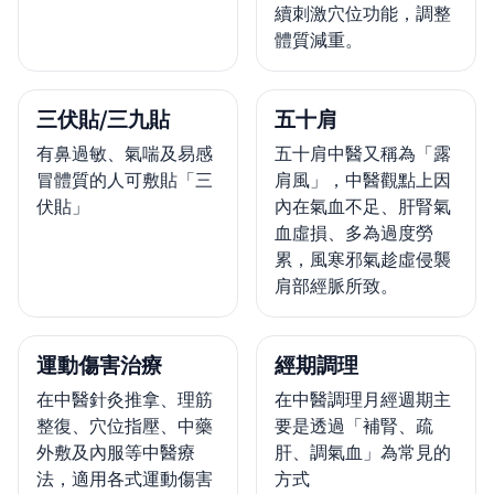
續刺激穴位功能，調整
體質減重。
三伏貼/三九貼
五十肩
有鼻過敏、氣喘及易感
五十肩中醫又稱為「露
冒體質的人可敷貼「三
肩風」，中醫觀點上因
伏貼」
內在氣血不足、肝腎氣
血虛損、多為過度勞
累，風寒邪氣趁虛侵襲
肩部經脈所致。
運動傷害治療
經期調理
在中醫針灸推拿、理筋
在中醫調理月經週期主
整復、穴位指壓、中藥
要是透過「補腎、疏
外敷及內服等中醫療
肝、調氣血」為常見的
法，適用各式運動傷害
方式