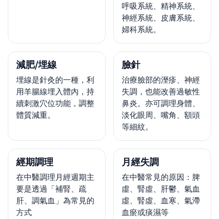
呼吸系統、精神系統、
神經系統、皮膚系統、
婦科系統。
減肥/埋線
臉針
埋線是針灸的一種，利
治療臉部的溼疹、神經
用羊腸線埋入體內，持
失調，也能改善過敏性
續刺激穴位功能，調整
鼻炎。亦可調理身體、
體質減重。
淡化眼周、嘴角、額頭
等細紋。
經期調理
月經失調
在中醫調理月經週期主
在中醫常見的原因：脾
要是透過「補腎、疏
虛、腎虛、肝鬱、氣血
肝、調氣血」為常見的
虛、腎虛、血寒、氣滯
方式
血瘀或痰濕等