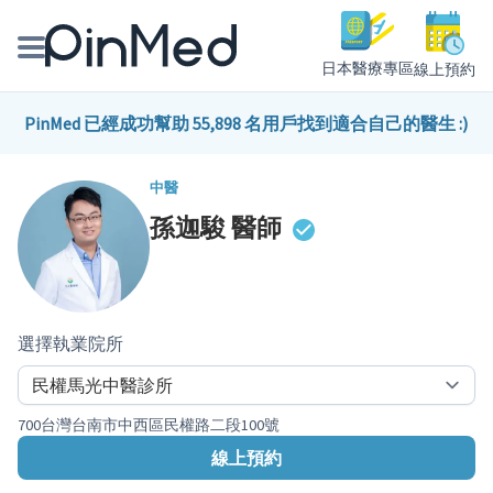
日本醫療專區
線上預約
線上預約醫師、院所
PinMed 已經成功幫助 55,898 名用戶找到適合自己的醫生 :)
醫師專欄專訪
中醫
孫迦駿
醫師
健康主題館
我是醫療人員
選擇執業院所
700台灣台南市中西區民權路二段100號
線上預約