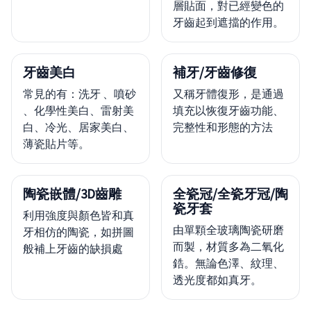
層貼面，對已經變色的
牙齒起到遮擋的作用。
牙齒美白
補牙/牙齒修復
常見的有：洗牙 、噴砂
又稱牙體復形，是通過
、化學性美白、雷射美
填充以恢復牙齒功能、
白、冷光、居家美白、
完整性和形態的方法
薄瓷貼片等。
陶瓷嵌體/3D齒雕
全瓷冠/全瓷牙冠/陶
瓷牙套
利用強度與顏色皆和真
由單顆全玻璃陶瓷研磨
牙相仿的陶瓷，如拼圖
而製，材質多為二氧化
般補上牙齒的缺損處
鋯。無論色澤、紋理、
透光度都如真牙。