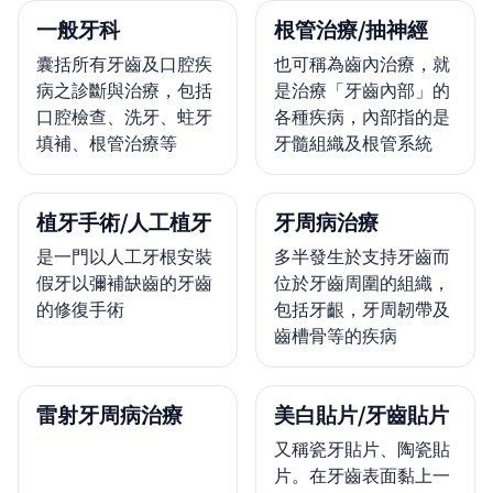
一般牙科
根管治療/抽神經
囊括所有牙齒及口腔疾
也可稱為齒內治療，就
病之診斷與治療，包括
是治療「牙齒內部」的
口腔檢查、洗牙、蛀牙
各種疾病，內部指的是
填補、根管治療等
牙髓組織及根管系統
植牙手術/人工植牙
牙周病治療
是一門以人工牙根安裝
多半發生於支持牙齒而
假牙以彌補缺齒的牙齒
位於牙齒周圍的組織，
的修復手術
包括牙齦，牙周韌帶及
齒槽骨等的疾病
雷射牙周病治療
美白貼片/牙齒貼片
又稱瓷牙貼片、陶瓷貼
片。在牙齒表面黏上一