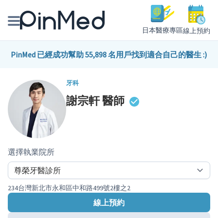
日本醫療專區
線上預約
線上預約醫師、院所
PinMed 已經成功幫助 55,898 名用戶找到適合自己的醫生 :)
醫師專欄專訪
牙科
謝宗軒
醫師
健康主題館
我是醫療人員
選擇執業院所
234台灣新北市永和區中和路499號2樓之2
線上預約