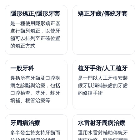
隱形矯正/隱形牙套
矯正牙齒/傳統牙套
是一種使用隱形矯正器
進行齒列矯正，以使牙
齒可以排列至正確位置
的矯正方式
一般牙科
植牙手術/人工植牙
囊括所有牙齒及口腔疾
是一門以人工牙根安裝
病之診斷與治療，包括
假牙以彌補缺齒的牙齒
口腔檢查、洗牙、蛀牙
的修復手術
填補、根管治療等
牙周病治療
水雷射牙周病治療
多半發生於支持牙齒而
運用水雷射輔助傳統牙