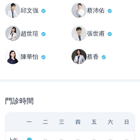
邱文強
蔡沛佑
趙世瑄
張世甫
陳華怡
蔡香
門診時間
一
二
三
四
五
六
日