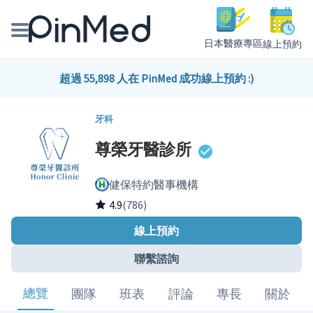
日本醫療專區
線上預約
線上預約醫師、院所
超過 55,898 人在 PinMed 成功線上預約 :)
醫師專欄專訪
牙科
尊榮牙醫診所
健康主題館
健保特約醫事機構
我是醫療人員
4.9
(786)
線上預約
聯繫諮詢
總覽
團隊
班表
評論
專長
關於