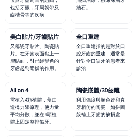
位於牙齒周圍的組織，
周病治療，移除深層牙
包括牙齦，牙周韌帶及
結石。
齒槽骨等的疾病
美白貼片/牙齒貼片
全口重建
又稱瓷牙貼片、陶瓷貼
全口重建指的是對於口
片。在牙齒表面黏上一
腔牙齒的重建，通常是
層貼面，對已經變色的
針對全口缺牙的患者來
牙齒起到遮擋的作用。
診治
All on 4
陶瓷嵌體/3D齒雕
需植入4顆植體，藉由
利用強度與顏色皆和真
造橋力學原理，使力量
牙相仿的陶瓷，如拼圖
平均分散，並在4顆植
般補上牙齒的缺損處
體上固定整排假牙。