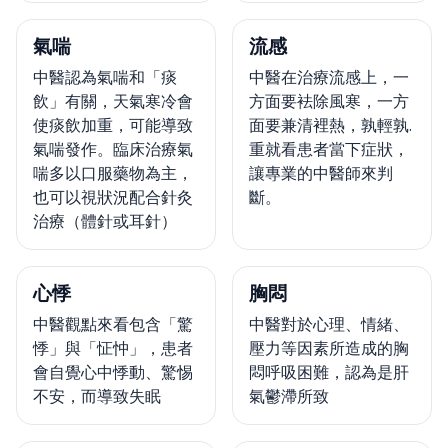
氣喘
流感
中醫認為氣喘和「痰
中醫在治療流感上，一
飲」有關，天氣寒冷會
方面要袪除風寒，一方
使痰飲加重，可能導致
面要兼清裡熱，孰輕孰.
氣喘發作。臨床治療氣
重就看患者當下症狀，
喘多以口服藥物為主，
讓專業的中醫師來判
也可以視狀況配合針灸
斷。
治療（體針或耳針）
心悸
胸悶
中醫觀點來看包含「驚
中醫對於心理、情緒、
悸」與「怔忡」，患者
壓力等因素所造成的胸
會自覺心中悸動、驚惕
悶呼吸困難，認為是肝
不安，而導致失眠
氣鬱滯所致