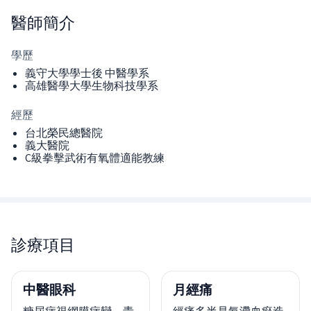
醫師
簡介
學歷
義守大學學士後 中醫學系
高雄醫學大學生物科技學系
經歷
台北榮民總醫院
義大醫院
C級拳擊武術有氧體適能教練
診療項目
中醫眼科
月經痛
糖尿病視網膜病變、青
經痛多半是氣滯血瘀造