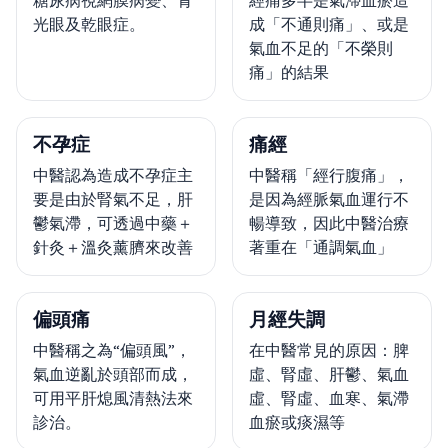
光眼及乾眼症。
成「不通則痛」、或是
氣血不足的「不榮則
痛」的結果
不孕症
痛經
中醫認為造成不孕症主
中醫稱「經行腹痛」，
要是由於腎氣不足，肝
是因為經脈氣血運行不
鬱氣滯，可透過中藥＋
暢導致，因此中醫治療
針灸＋溫灸薰臍來改善
著重在「通調氣血」
偏頭痛
月經失調
中醫稱之為“偏頭風”，
在中醫常見的原因：脾
氣血逆亂於頭部而成，
虛、腎虛、肝鬱、氣血
可用平肝熄風清熱法來
虛、腎虛、血寒、氣滯
診治。
血瘀或痰濕等