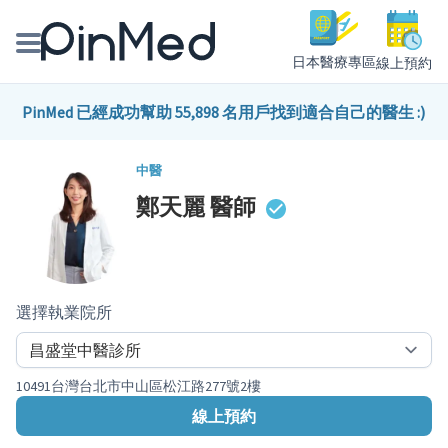
日本醫療專區
線上預約
線上預約醫師、院所
PinMed 已經成功幫助 55,898 名用戶找到適合自己的醫生 :)
醫師專欄專訪
中醫
鄭天麗
醫師
健康主題館
我是醫療人員
選擇執業院所
10491台灣台北市中山區松江路277號2樓
線上預約