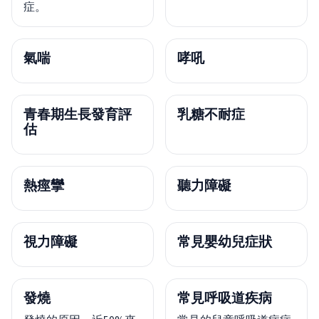
症。
氣喘
哮吼
青春期生長發育評
乳糖不耐症
估
熱痙攣
聽力障礙
視力障礙
常見嬰幼兒症狀
發燒
常見呼吸道疾病