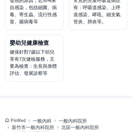
發燒的原因，近50%來
常見的兒童呼吸道病症
自感染，包括細菌、病
有：呼吸道感染、上呼
毒、寄生蟲、流行性感
道感染、哮吼、細支氣
冒、腸病毒等
管炎、肺炎等。
嬰幼兒健康檢查
健保針對7歲以下幼兒
享有7次健檢服務，主
要為檢查：生長與身體
評估、發展診察等
PinMed
一般內科
一般內科院所
新竹市一般內科院所
北區一般內科院所