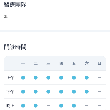
醫療團隊
無
門診時間
一
二
三
四
五
六
日
上午
下午
晚上