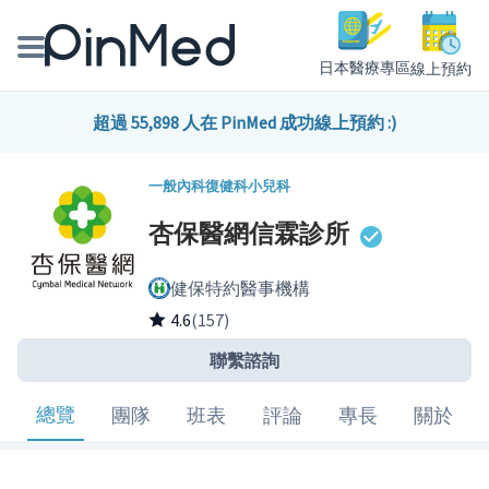
日本醫療專區
線上預約
線上預約醫師、院所
超過 55,898 人在 PinMed 成功線上預約 :)
醫師專欄專訪
一般內科
復健科
小兒科
杏保醫網信霖診所
健康主題館
健保特約醫事機構
我是醫療人員
4.6
(157)
聯繫諮詢
總覽
團隊
班表
評論
專長
關於