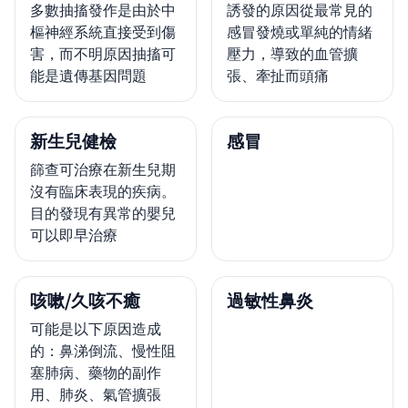
多數抽搐發作是由於中
誘發的原因從最常見的
樞神經系統直接受到傷
感冒發燒或單純的情緒
害，而不明原因抽搐可
壓力，導致的血管擴
能是遺傳基因問題
張、牽扯而頭痛
新生兒健檢
感冒
篩查可治療在新生兒期
沒有臨床表現的疾病。
目的發現有異常的嬰兒
可以即早治療
咳嗽/久咳不癒
過敏性鼻炎
可能是以下原因造成
的：鼻涕倒流、慢性阻
塞肺病、藥物的副作
用、肺炎、氣管擴張