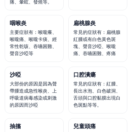
痛、暈眩、發燒等。
咽喉炎
扁桃腺炎
主要症狀有：喉嚨癢、
常見的症狀有：扁桃腺
喉嚨痛、喉嚨卡痰、經
紅腫或有白色黃色斑
常性乾咳、吞嚥困難、
塊、聲音沙啞、喉嚨
聲音沙啞等
痛、吞嚥困難、疼痛
沙啞
口腔潰瘍
大部份的原因是因為聲
常見的症狀有：紅腫、
帶腫造成急性喉炎、上
長出水泡、白色破洞、
呼吸道病毒感染或刺激
舌頭與口腔黏膜出現白
的原因而沙啞
色斑點等等。
抽搐
兒童頭痛