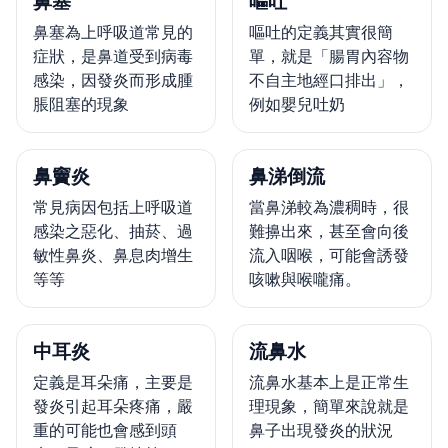
鼻塞
嘔吐
鼻塞為上呼吸道常見的
嘔吐的定義其實很簡
症狀，是鼻道受到病毒
單，就是「腸胃內容物
感染，因發炎而形成腫
不自主地經口排出」，
脹阻塞的現象
例如嬰兒吐奶
鼻竇炎
鼻涕倒流
常見病因包括上呼吸道
當鼻涕較為濃稠時，很
感染之惡化、抽菸、過
難擤出來，甚至會向後
敏性鼻炎、鼻息肉增生
流入咽喉，可能會誘發
等等
咳嗽與喉嚨痛。
中耳炎
流鼻水
定義是耳朵痛，主要是
流鼻水基本上是正常生
發炎引起耳朵疼痛，嚴
理現象，簡單來說就是
重的可能也會感到頭
鼻子出現發炎的狀況