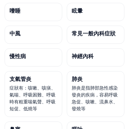
嗜睡
眩暈
中風
常見一般內科症狀
慢性病
神經內科
支氣管炎
肺炎
症狀有：咳嗽、咳痰、
肺炎是指肺部急性感染
氣喘、呼吸困難、呼吸
發炎的疾病，容易呼吸
時有粗重喘氣聲、呼吸
急促、咳嗽、流鼻水、
短促、低燒等
發燒等