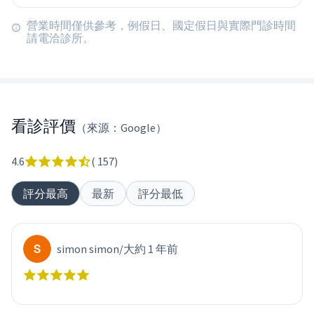
營業時間僅供參考，例假日、國定假日與實際門診時間
請電洽診所。
看診評價
（來源：Google）
4.6
(
157
)
評分最高
最新
評分最低
simon simon
/
大約 1 年前