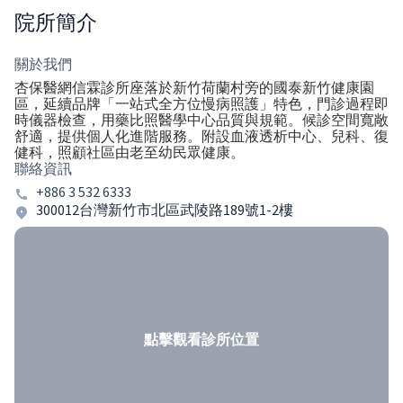
院所簡介
關於我們
杏保醫網信霖診所座落於新竹荷蘭村旁的國泰新竹健康園
區，延續品牌「一站式全方位慢病照護」特色，門診過程即
時儀器檢查，用藥比照醫學中心品質與規範。候診空間寬敞
舒適，提供個人化進階服務。附設血液透析中心、兒科、復
健科，照顧社區由老至幼民眾健康。
聯絡資訊
+886 3 532 6333
300012台灣新竹市北區武陵路189號1-2樓
點擊觀看診所位置