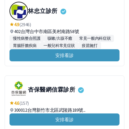
林忠立診所
4.9
(2946)
402台灣台中市南區美村南路58號
慢性病整合照護
咳嗽/久咳不癒
常見一般內科症狀
胃腸肝膽疾病
一般兒科常見症狀
疫苗施打
安排看診
杏保醫網信霖診所
4.6
(157)
300012台灣新竹市北區武陵路189號...
安排看診