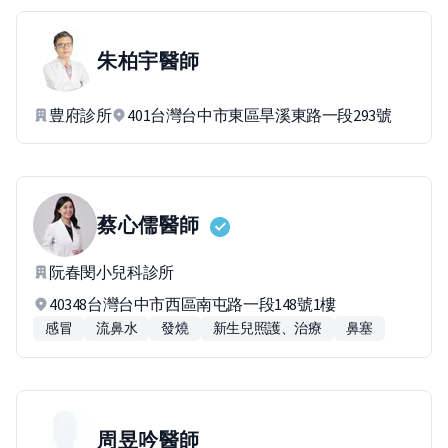
朱柏宇
醫師
豊府診所
401台灣台中市東區旱溪東路一段293號
蔡心儒
醫師
阮春閔小兒科診所
40348台灣台中市西區南屯路一段148號1樓
感冒
流鼻水
發燒
新生兒照護、治療
鼻塞
周昱吟
醫師