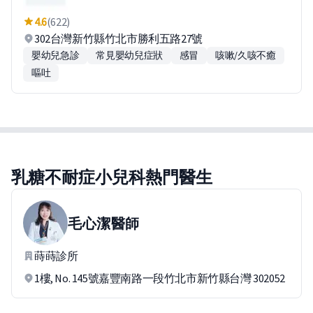
4.6
(622)
302台灣新竹縣竹北市勝利五路27號
嬰幼兒急診
常見嬰幼兒症狀
感冒
咳嗽/久咳不癒
嘔吐
乳糖不耐症小兒科熱門醫生
毛心潔
醫師
蒔蒔診所
1樓, No. 145號嘉豐南路一段竹北市新竹縣台灣 302052