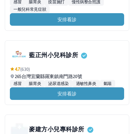
感冒
腸胃炎
疫苗施打
慢性病整合照護
一般兒科常見症狀
安排看診
藍正州小兒科診所
4.7
(630)
265台灣宜蘭縣羅東鎮南門路20號
感冒
腸胃炎
泌尿道感染
過敏性鼻炎
氣喘
安排看診
麥建方小兒專科診所