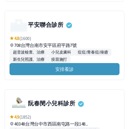
平安聯合診所
4.8
(1600)
708台灣台南市安平區府平路7號
超音波檢查、治療
小兒皮膚科
痘痘/青春痘/痤瘡
新生兒照護、治療
疫苗施打
安排看診
阮春閔小兒科診所
4.9
(1852)
40348台灣台中市西區南屯路一段148...