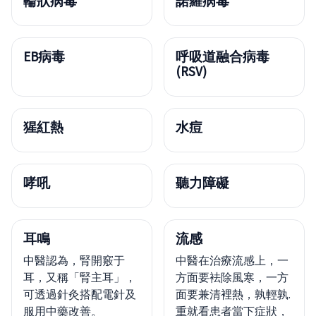
輪狀病毒
諾羅病毒
EB病毒
呼吸道融合病毒
(RSV)
猩紅熱
水痘
哮吼
聽力障礙
耳鳴
流感
中醫認為，腎開竅于
中醫在治療流感上，一
耳，又稱「腎主耳」，
方面要袪除風寒，一方
可透過針灸搭配電針及
面要兼清裡熱，孰輕孰.
服用中藥改善。
重就看患者當下症狀，