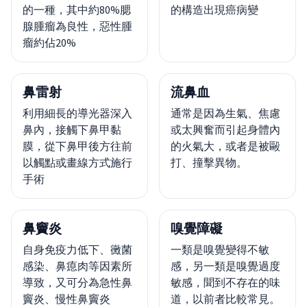
的一種，其中約80%腮
的構造出現癌病變
腺腫瘤為良性，惡性腫
瘤約佔20%
鼻雷射
流鼻血
利用細長的導光器深入
通常是因為生氣、焦慮
鼻內，接觸下鼻甲黏
或太興奮而引起身體內
膜，從下鼻甲後方往前
的火氣大，或者是被毆
以觸點或畫線方式施行
打、撞擊異物。
手術
鼻竇炎
嗅覺障礙
自身免疫力低下、黴菌
一類是嗅覺變得不敏
感染、鼻瘜肉等因素所
感，另一類是嗅覺過度
導致，又可分為急性鼻
敏感，聞到不存在的味
竇炎、慢性鼻竇炎
道，以前者比較常見。