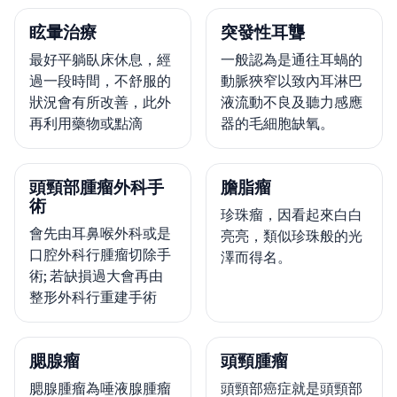
眩暈治療
突發性耳聾
最好平躺臥床休息，經
一般認為是通往耳蝸的
過一段時間，不舒服的
動脈狹窄以致內耳淋巴
狀況會有所改善，此外
液流動不良及聽力感應
再利用藥物或點滴
器的毛細胞缺氧。
頭頸部腫瘤外科手
膽脂瘤
術
珍珠瘤，因看起來白白
會先由耳鼻喉外科或是
亮亮，類似珍珠般的光
口腔外科行腫瘤切除手
澤而得名。
術; 若缺損過大會再由
整形外科行重建手術
腮腺瘤
頭頸腫瘤
腮腺腫瘤為唾液腺腫瘤
頭頸部癌症就是頭頸部