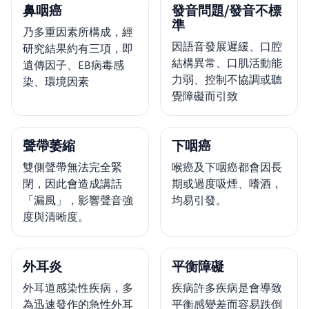
鼻咽癌
發音問題/發音不標
準
乃多重因素所構成，經
因語音發展遲緩、口腔
研究結果約有三項，即
結構異常、口肌活動能
遺傳因子、EB病毒感
力弱、控制不協調或聽
染、環境因素
覺障礙而引致
聲帶萎縮
下咽癌
雙側聲帶無法完全緊
喉癌及下咽癌都會因長
閉，因此會造成講話
期或過度吸煙、嗜酒，
「漏風」，影響聲音強
均易引發。
度與清晰度。
外耳炎
平衡障礙
外耳道感染性疾病，多
疾病許多疾病是會導致
為迅速發作的急性外耳
平衡感變差而容易跌倒