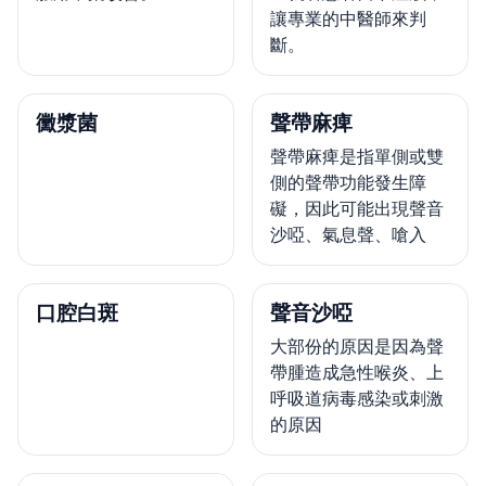
讓專業的中醫師來判
斷。
黴漿菌
聲帶麻痺
聲帶麻痺是指單側或雙
側的聲帶功能發生障
礙，因此可能出現聲音
沙啞、氣息聲、嗆入
口腔白斑
聲音沙啞
大部份的原因是因為聲
帶腫造成急性喉炎、上
呼吸道病毒感染或刺激
的原因