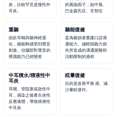
炎，比較罕見是慢性外
的風險因子，如中風、
耳炎。
巴金森氏症、失智症
重聽
聽能復健
由於耳蝸與聽神經退
是為聽損者重建口語溝
化，雖能夠感受到聲音
通能力、減輕因聽力損
刺激，但腦部對聲音的
失所造成的溝通困難和
辨識能力已經變差
活動限制的過程
中耳積水/積液性中
眩暈復健
耳炎
目的是改善平衡 感、減
耳咽、管阻塞或急性中
少暈眩發作。
耳，感染之後產生炎性
反應液體，導致積液性
中耳炎