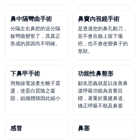
鼻中隔彎曲手術
鼻竇內視鏡手術
分隔左右鼻腔的這分隔
是透過您的鼻孔動刀，
板彎曲變形了，其真正
並不會在臉上留下傷
形成的原因尚不明確。
疤，也不會改變鼻子的
形狀。
下鼻甲手術
功能性鼻整形
用無線電波產生離子震
顧名思義就是以改善鼻
盪，使蛋白質隨之凝
道呼吸功能為首要目
固，組織體積因此縮小
標，著重於重建鼻道、
矯正呼吸不順及鼻塞
感冒
鼻塞