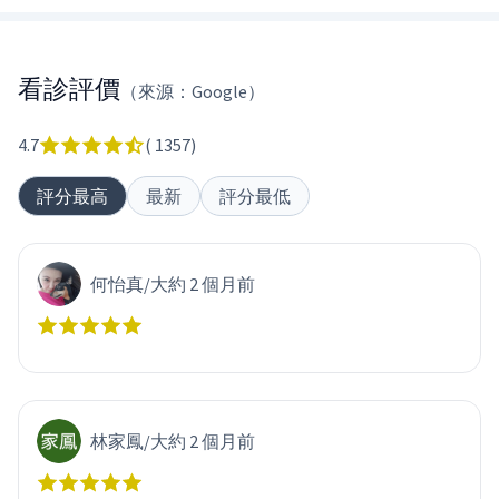
看診評價
（來源：Google）
4.7
(
1357
)
評分最高
最新
評分最低
何怡真
/
大約 2 個月前
林家鳳
/
大約 2 個月前