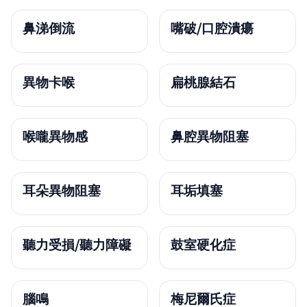
鼻涕倒流
嘴破/口腔潰瘍
異物卡喉
扁桃腺結石
喉嚨異物感
鼻腔異物阻塞
耳朵異物阻塞
耳垢填塞
聽力受損/聽力障礙
鼓室硬化症
腦鳴
梅尼爾氏症