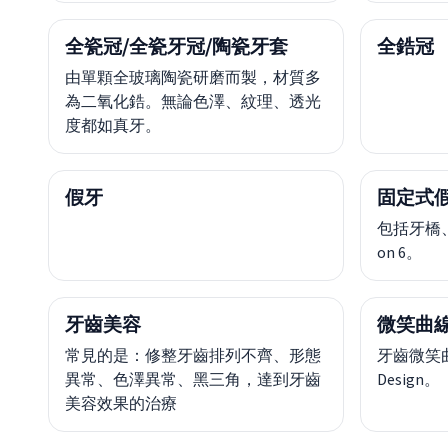
全瓷冠/全瓷牙冠/陶瓷牙套
全鋯冠
由單顆全玻璃陶瓷研磨而製，材質多
為二氧化鋯。無論色澤、紋理、透光
度都如真牙。
假牙
固定式
包括牙橋、人
on 6。
牙齒美容
微笑曲線
常見的是：修整牙齒排列不齊、形態
牙齒微笑曲線
異常、色澤異常、黑三角，達到牙齒
Design。
美容效果的治療