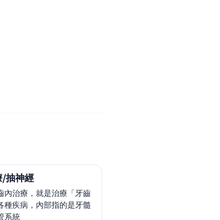
/抽神經
齒內治療，就是治療「牙齒
各種疾病，內部指的是牙髓
管系統