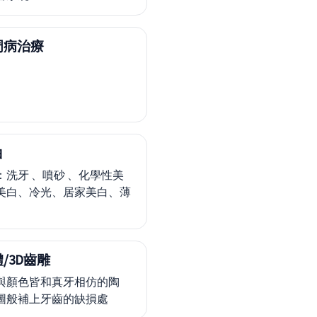
周病治療
白
：洗牙 、噴砂 、化學性美
美白、冷光、居家美白、薄
。
/3D齒雕
與顏色皆和真牙相仿的陶
圖般補上牙齒的缺損處