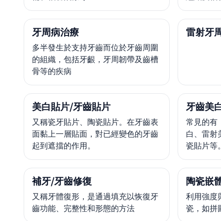
牙周病治療
雷射牙
多半發生於支持牙齒而位於牙齒周圍
的組織，包括牙齦，牙周韌帶及齒槽
骨等的疾病
美白貼片/牙齒貼片
牙齒美
又稱瓷牙貼片、陶瓷貼片。在牙齒表
常見的有
面黏上一層貼面，對已經變色的牙齒
白、雷射
起到遮擋的作用。
瓷貼片等
補牙/牙齒修復
陶瓷嵌體
又稱牙體復形，是通過填充以恢復牙
利用強度
齒功能、完整性和形態的方法
瓷，如拼