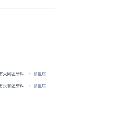
市大同區牙科
趙世瑄
市永和區牙科
趙世瑄