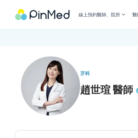
線上預約醫師、院所
醫
牙科
趙世瑄
醫師