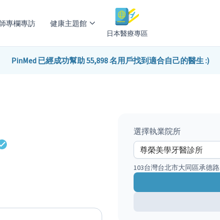
師專欄專訪
健康主題館
日本醫療專區
PinMed 已經成功幫助 55,898 名用戶找到適合自己的醫生 :)
選擇執業院所
103台灣台北市大同區承德路