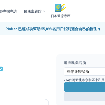
師專欄專訪
健康主題館
日本醫療專區
PinMed 已經成功幫助 55,898 名用戶找到適合自己的醫生 :)
選擇執業院所
234台灣新北市永和區中和路4