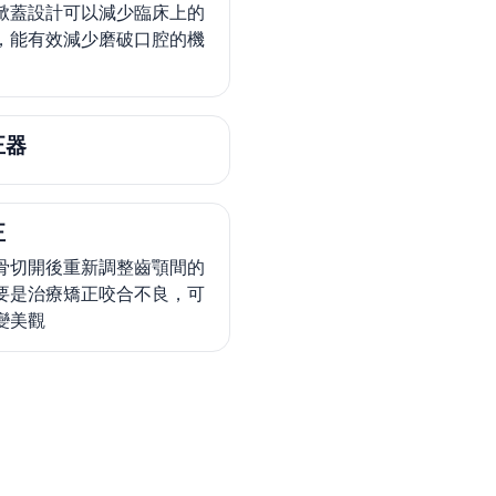
掀蓋設計可以減少臨床上的
，能有效減少磨破口腔的機
正器
正
骨切開後重新調整齒顎間的
要是治療矯正咬合不良，可
變美觀