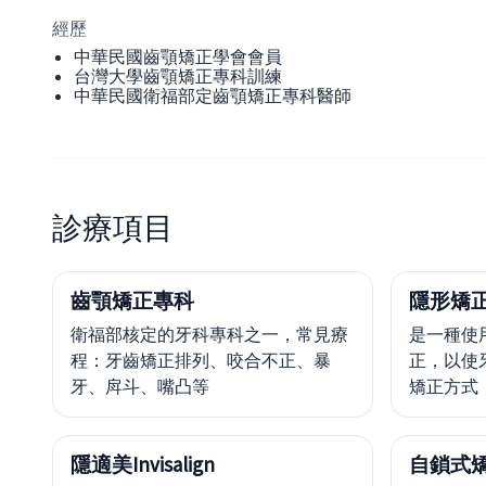
經歷
中華民國齒顎矯正學會會員
台灣大學齒顎矯正專科訓練
中華民國衛福部定齒顎矯正專科醫師
診療項目
齒顎矯正專科
隱形矯正
衛福部核定的牙科專科之一，常見療
是一種使
程：牙齒矯正排列、咬合不正、暴
正，以使
牙、戽斗、嘴凸等
矯正方式
隱適美Invisalign
自鎖式