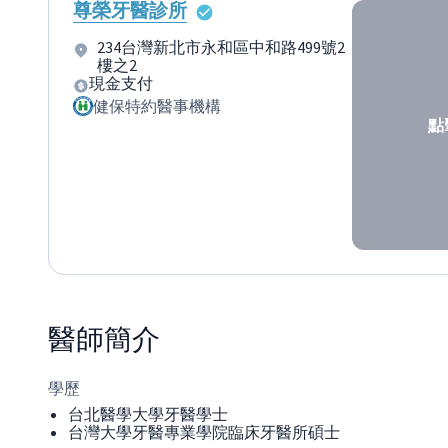
尊榮牙醫診所
234台灣新北市永和區中和路499號2
樓之2
現金支付
健保特約醫事機構
點
醫師
簡介
學歷
台北醫學大學牙醫學士
台灣大學牙醫專業學院臨床牙醫所碩士