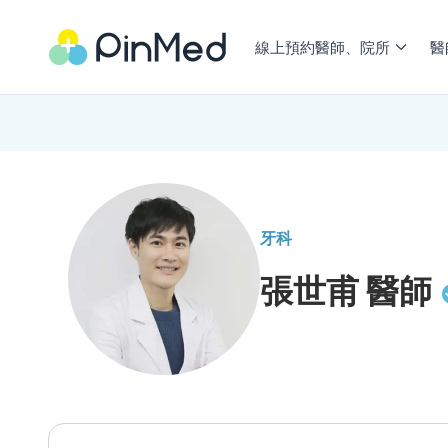
線上預約醫師、院所
醫
牙科
張世甫
醫師