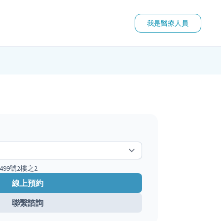
我是醫療人員
99號2樓之2
線上預約
聯繫諮詢