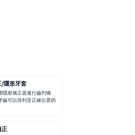
/隱形牙套
用隱形矯正器進行齒列矯
牙齒可以排列至正確位置的
矯正