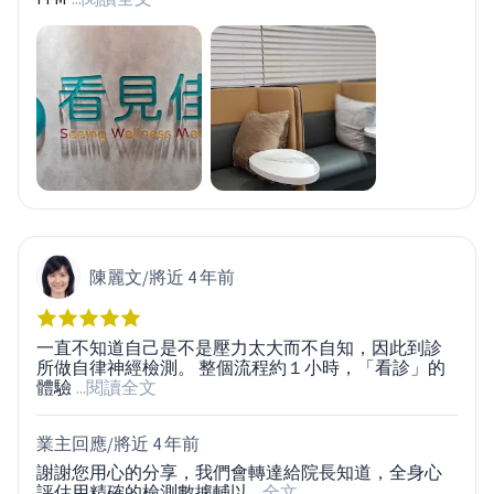
陳麗文
/
將近 4 年前
一直不知道自己是不是壓力太大而不自知，因此到診
所做自律神經檢測。 整個流程約１小時，「看診」的
體驗
...閱讀全文
業主回應/
將近 4 年前
謝謝您用心的分享，我們會轉達給院長知道，全身心
評估用精確的檢測數據輔以
...全文