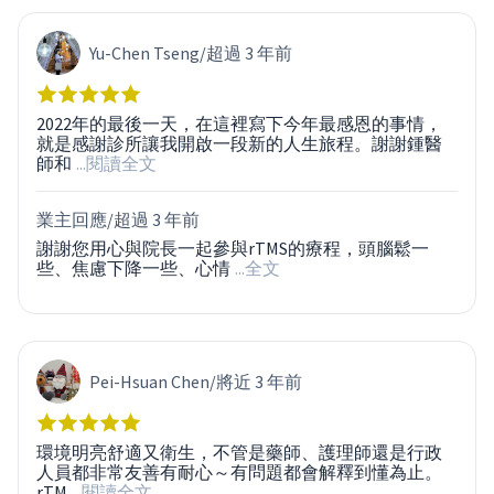
Yu-Chen Tseng
/
超過 3 年前
2022年的最後一天，在這裡寫下今年最感恩的事情，
就是感謝診所讓我開啟一段新的人生旅程。謝謝鍾醫
師和
...閱讀全文
業主回應/
超過 3 年前
謝謝您用心與院長一起參與rTMS的療程，頭腦鬆一
些、焦慮下降一些、心情
...全文
Pei-Hsuan Chen
/
將近 3 年前
環境明亮舒適又衛生，不管是藥師、護理師還是行政
人員都非常友善有耐心～有問題都會解釋到懂為止。
rTM
...閱讀全文