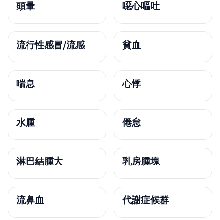
頭暈
噁心嘔吐
流行性感冒/流感
貧血
喘息
心悸
水腫
倦怠
淋巴結腫大
乳房腫塊
流鼻血
代謝症候群