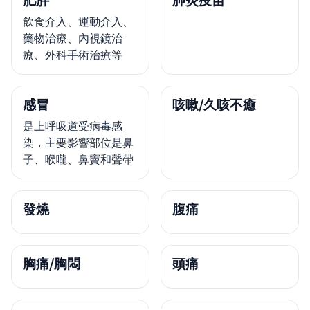
肥胖
肺炎疫苗
飲食介入、運動介入、
藥物治療、內視鏡治
療、外科手術治療等
感冒
咳嗽/久咳不癒
是上呼吸道受病毒感
染，主要影響部位是鼻
子、喉嚨、鼻竇和聲帶
發燒
腹痛
胸痛/胸悶
頭痛