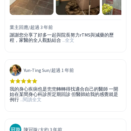
業主回應/
超過 3 年前
謝謝您分享了好多一起與院長努力rTMS與減藥的歷
程，家醫的全人觀點結合
...全文
Yun-Ting Sun
/
超過 1 年前
我的身心疾病也是兜兜轉轉得找適合自己的醫師 一開
始在某間身心科診所定期回診 但醫師給我的感覺就是
例行
...閱讀全文
陳冠璇
/
大約 3 年前