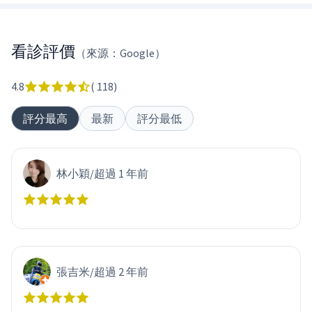
看診評價
（來源：Google）
4.8
(
118
)
評分最高
最新
評分最低
林小穎
/
超過 1 年前
張吉米
/
超過 2 年前