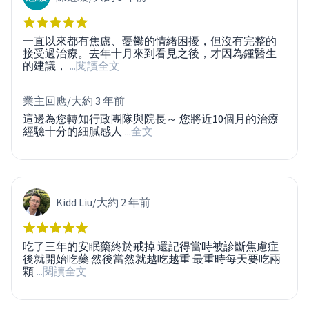
一直以來都有焦慮、憂鬱的情緒困擾，但沒有完整的
接受過治療。去年十月來到看見之後，才因為鍾醫生
的建議，
...閱讀全文
業主回應/
大約 3 年前
這邊為您轉知行政團隊與院長～ 您將近10個月的治療
經驗十分的細膩感人
...全文
Kidd Liu
/
大約 2 年前
吃了三年的安眠藥終於戒掉 還記得當時被診斷焦慮症
後就開始吃藥 然後當然就越吃越重 最重時每天要吃兩
顆
...閱讀全文