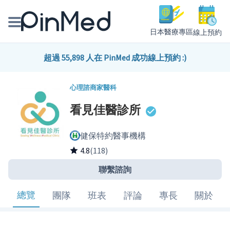
日本醫療專區
線上預約
線上預約醫師、院所
超過 55,898 人在 PinMed 成功線上預約 :)
醫師專欄專訪
心理諮商
家醫科
看見佳醫診所
健康主題館
健保特約醫事機構
我是醫療人員
4.8
(118)
聯繫諮詢
總覽
團隊
班表
評論
專長
關於