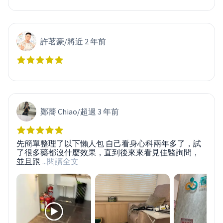
許茗豪
/
將近 2 年前
鄭蕎 Chiao
/
超過 3 年前
先簡單整理了以下懶人包 自己看身心科兩年多了，試
了很多藥都沒什麼效果，直到後來來看見佳醫詢問，
並且跟
...閱讀全文