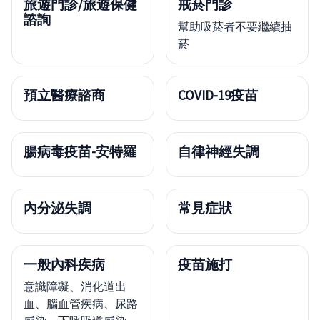
旅遊門診/旅遊保健
戒菸門診
諮詢
幫助吸菸者不要繼續抽
菸
預立醫療諮商
COVID-19疫苗
腸病毒疫苗-安特羅
自律神經失調
內分泌失調
常見症狀
一般內科疾病
疫苗施打
意識障礙、消化道出
血、腦血管疾病、尿路