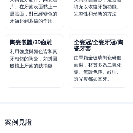
片。在牙齒表面黏上一
填充以恢復牙齒功能、
層貼面，對已經變色的
完整性和形態的方法
牙齒起到遮擋的作用。
陶瓷嵌體/3D齒雕
全瓷冠/全瓷牙冠/陶
瓷牙套
利用強度與顏色皆和真
由單顆全玻璃陶瓷研磨
牙相仿的陶瓷，如拼圖
而製，材質多為二氧化
般補上牙齒的缺損處
鋯。無論色澤、紋理、
透光度都如真牙。
案例見證