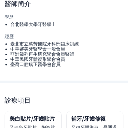
醫師
簡介
學歷
台北醫學大學牙醫學士
經歷
臺北市立萬芳醫院牙科部臨床訓練
中華審美牙醫學會一般會員
亞洲齒列再生研究學會會員醫師
中華民國牙體復形學會會員
臺灣口腔矯正醫學會會員
診療項目
美白貼片/牙齒貼片
補牙/牙齒修復
又稱瓷牙貼片、陶瓷貼
又稱牙體復形，是通過