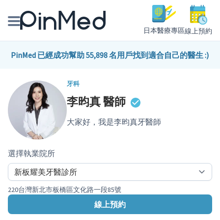
日本醫療專區
線上預約
線上預約醫師、院所
PinMed 已經成功幫助 55,898 名用戶找到適合自己的醫生 :)
醫師專欄專訪
牙科
李昀真
醫師
健康主題館
大家好，我是李昀真牙醫師
我是醫療人員
選擇執業院所
220台灣新北市板橋區文化路一段85號
線上預約