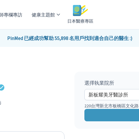
師專欄專訪
健康主題館
日本醫療專區
PinMed 已經成功幫助 55,898 名用戶找到適合自己的醫生 :)
選擇執業院所
師
220台灣新北市板橋區文化路