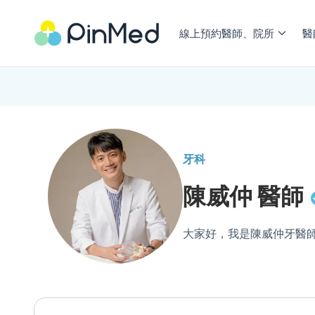
線上預約醫師、院所
醫
牙科
陳威仲
醫師
大家好，我是陳威仲牙醫