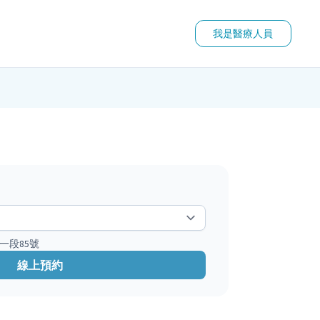
我是醫療人員
一段85號
線上預約