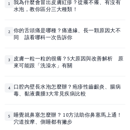
我為什麼會冒出皮膚紅疹？從癢不癢、有沒有
1
水泡，教你區分三大種類！
你的舌頭痛是哪種？痛邊緣、長一顆原因大不
2
同 該看哪科一次告訴你
皮膚一粒一粒的很癢？5大原因與改善解析 原
3
來可能跟「洗澡水」有關
口腔內壁長水泡怎麼辦？疱疹性齒齦炎、腸病
4
毒、黏液囊腫3大常見疾病比較
睡覺就鼻塞怎麼辦？ 10方法助你鼻塞馬上通！
5
穴道按摩、側睡都有撇步