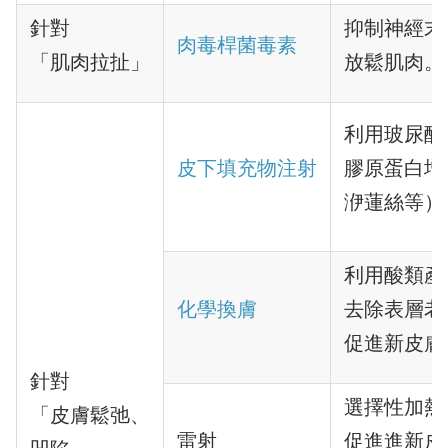
針對
抑制神經末
肉毒桿菌毒素
「肌肉拉扯」
放鬆肌肉。
利用玻尿酸
皮下填充物注射
膠原蛋白增
洢蓮絲等）
利用酸類產
化學換膚
去除表層老
促進新皮膚
針對
選擇性加熱
「皮膚鬆弛、
雷射
促進進新皮