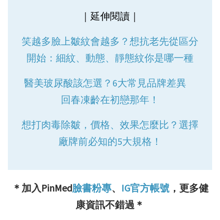
｜延伸閱讀｜
笑越多臉上皺紋會越多？想抗老先從區分
開始：細紋、動態、靜態紋你是哪一種
醫美玻尿酸該怎選？6大常見品牌差異
回春凍齡在初戀那年！
想打肉毒除皺，價格、效果怎麼比？選擇
廠牌前必知的5大規格！
＊加入PinMed
臉書粉專
、
IG官方帳號
，更多健
康資訊不錯過＊