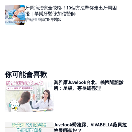
牙周病治療全攻略！10個方法帶你走出牙周困
擾｜慕樂牙醫陳加信醫師
駐站權威
陳加信
醫師
你可能會喜歡
喬雅露Juvelook台北、桃園認證診
所：星級、專長總整理
Juvelook喬雅露、VIVABELLA薇貝拉
效果哪個好？