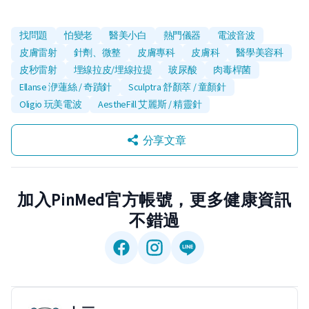
找問題
怕變老
醫美小白
熱門儀器
電波音波
皮膚雷射
針劑、微整
皮膚專科
皮膚科
醫學美容科
皮秒雷射
埋線拉皮/埋線拉提
玻尿酸
肉毒桿菌
Ellanse 洢蓮絲 / 奇蹟針
Sculptra 舒顏萃 / 童顏針
Oligio 玩美電波
AestheFill 艾麗斯 / 精靈針
分享文章
加入PinMed官方帳號，更多健康資訊
不錯過