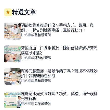
精選文章
關節軟骨修復是什麼？手術方式、費用、案
例，一起告別膝蓋疼痛，重拾行動力！
駐站權威
曾柏凱
醫師
牙齦出血、口臭別輕忽！陳加信醫師解析牙周
病症狀4階段
駐站權威
陳加信
醫師
深蹲完膝蓋痛！是動作錯了嗎？醫授不傷膝妙
招｜骨科醫師曾柏凱
駐站權威
曾柏凱
醫師
麗珠蘭水光效果好嗎？功效、價格、適合族群
完整解析
駐站權威
吳旻修
醫師