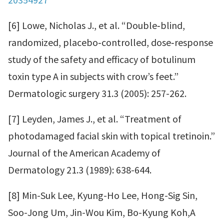
[6] Lowe, Nicholas J., et al. “Double‐blind,
randomized, placebo‐controlled, dose‐response
study of the safety and efficacy of botulinum
toxin type A in subjects with crow’s feet.”
Dermatologic surgery 31.3 (2005): 257-262.
[7] Leyden, James J., et al. “Treatment of
photodamaged facial skin with topical tretinoin.”
Journal of the American Academy of
Dermatology 21.3 (1989): 638-644.
[8] Min-Suk Lee, Kyung-Ho Lee, Hong-Sig Sin,
Soo-Jong Um, Jin-Wou Kim, Bo-Kyung Koh,A