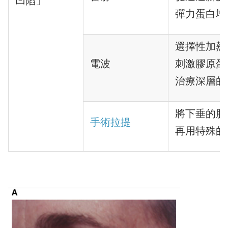
凹陷」
彈力蛋白增
選擇性加熱
電波
刺激膠原蛋
治療深層的
將下垂的肌
手術拉提
再用特殊的