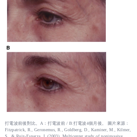
打電波前後對比。A：打電波前 / B:打電波4個月後。 圖片來源：
Fitzpatrick, R., Geronemus, R., Goldberg, D., Kaminer, M., Kilmer,
S., & Ruiz-Esparza, J. (2003). Multicenter study of noninvasive