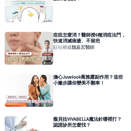
痘痘怎麼消？醫師授6種消痘法門，
快速消滅痤瘡、不留疤
駐站權威
魏嘉宏
醫師
擔心Juvelook喬雅露副作用？這些
小撇步讓你變美不翻車！
薇貝拉VIVABELLA魔法針哪裡打？
認證診所怎麼找？