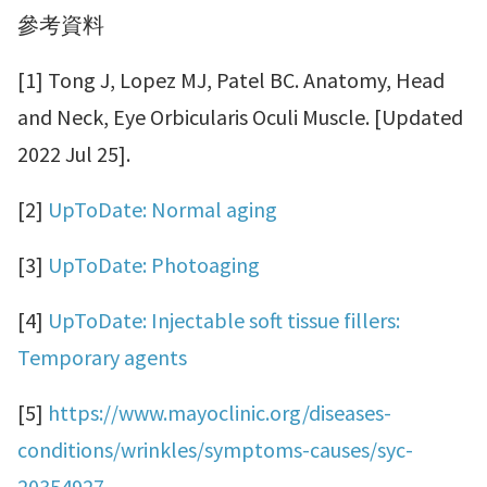
參考資料
[1] Tong J, Lopez MJ, Patel BC. Anatomy, Head
and Neck, Eye Orbicularis Oculi Muscle. [Updated
2022 Jul 25].
[2]
UpToDate: Normal aging
[3]
UpToDate: Photoaging
[4]
UpToDate: Injectable soft tissue fillers:
Temporary agents
[5]
https://www.mayoclinic.org/diseases-
conditions/wrinkles/symptoms-causes/syc-
20354927