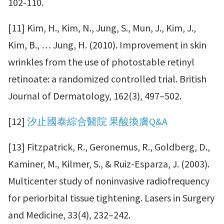
102-110.
[11] Kim, H., Kim, N., Jung, S., Mun, J., Kim, J.,
Kim, B., … Jung, H. (2010). Improvement in skin
wrinkles from the use of photostable retinyl
retinoate: a randomized controlled trial. British
Journal of Dermatology, 162(3), 497–502.
[12]
汐止國泰綜合醫院 果酸換膚Q&A
[13] Fitzpatrick, R., Geronemus, R., Goldberg, D.,
Kaminer, M., Kilmer, S., & Ruiz-Esparza, J. (2003).
Multicenter study of noninvasive radiofrequency
for periorbital tissue tightening. Lasers in Surgery
and Medicine, 33(4), 232–242.