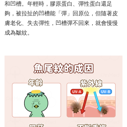
和凹槽。年輕時，膠原蛋白、彈性蛋白還足
夠，被拉扯的凹槽能「彈」回原位，但隨著皮
膚老化、失去彈性，凹槽彈不回來，就會慢慢
成為皺紋。