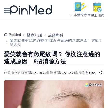
日本醫療專區
線上預約
線上預約醫師、院所
PinMed
醫療知識
皮膚專科
醫師專欄專訪
愛笑就會有魚尾紋嗎？ 你沒注意過的造成原因 8招消
除方法
健康主題館
愛笑就會有魚尾紋嗎？ 你沒注意過的
造成原因 8招消除方法
我是醫療人員
作者
山豆
更新日期
2023-09-22
發佈日期
2022-12-28
觀看次數
1406