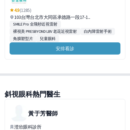
4.9
(1285)
103台灣台北市大同區承德路一段17-1...
SMILE Pro 全飛秒近視雷射
裸視美 PRESBYOND LBV 老花近視雷射
白內障雷射手術
角膜塑型片
兒童眼科
安排看診
斜視眼科熱門醫生
黃于芳
醫師
澄欣眼科診所