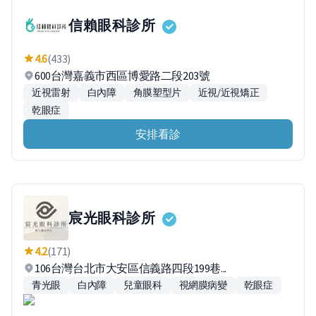
信賴眼科診所
4.6
(433)
600台灣嘉義市西區博愛路二段203號
近視雷射
白內障
角膜塑型片
近視/近視矯正
乾眼症
安排看診
宸光眼科診所
4.2
(171)
106台灣台北市大安區信義路四段199巷...
青光眼
白內障
兒童眼科
視網膜病變
乾眼症