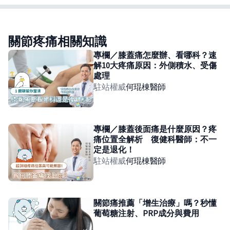
關節疼痛相關知識
專欄／膝蓋痛怎麼辦、看哪科？速
解10大疼痛原因：外側積水、受傷
處理
駐站權威
何琨棟
醫師
專欄／膝蓋後面痛是什麼原因？疼
痛位置全解析 復健科醫師：不一
定是退化！
駐站權威
何琨棟
醫師
關節痛推薦「增生治療」嗎？秒懂
葡萄糖注射、PRP成分與費用