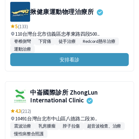
揪健康運動物理治療所
5
(133)
110台灣台北市信義區忠孝東路四段500...
脊椎側彎
下背痛
徒手治療
Redcord懸吊治療
運動治療
安排看診
中崙國際診所 ZhongLun
International Clinic
4.3
(212)
10491台灣台北市中山區八德路二段30...
震波治療
乳房腫瘤
脖子拉傷
超音波檢查、治療
慢性病整合照護