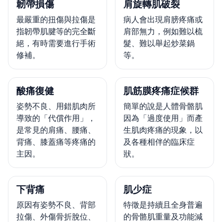
韌帶損傷
肩旋轉肌破裂
最嚴重的扭傷與拉傷是
病人會出現肩膀疼痛或
指韌帶肌腱等的完全斷
肩部無力，例如難以梳
絕，有時需要進行手術
髮、難以舉起炒菜鍋
修補。
等。
酸痛復健
肌筋膜疼痛症候群
姿勢不良、用錯肌肉所
簡單的說是人體骨骼肌
導致的「代償作用」，
因為「過度使用」而產
是常見的肩痛、腰痛、
生肌肉疼痛的現象，以
背痛、膝蓋痛等疼痛的
及各種相伴的臨床症
主因。
狀。
下背痛
肌少症
原因有姿勢不良、背部
特徵是持續且全身普遍
拉傷、外傷骨折脫位、
的骨骼肌重量及功能減