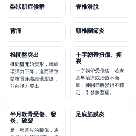
梨狀肌症候群
脊椎滑脫
背痛
頸椎關節炎
椎間盤突出
十字韌帶扭傷、撕
裂
椎間盤開始變形，纖維
十字韌帶受傷後，若未
環彈力下降，進而導致
及早治療或治療不徹
髓核貫穿纖維環裂縫，
底，膝關節將變得不穩
並向後方突出
定，引發膝蓋痛。
半月軟骨受傷、發
足底筋膜炎
炎、破裂
是一種常見的膝傷，通