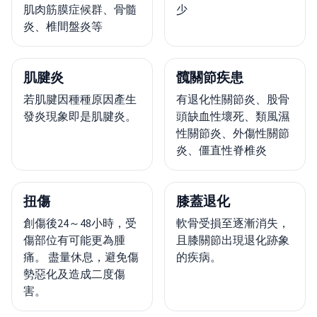
肌肉筋膜症候群、骨髓
少
炎、椎間盤炎等
肌腱炎
髖關節疾患
若肌腱因種種原因產生
有退化性關節炎、股骨
發炎現象即是肌腱炎。
頭缺血性壞死、類風濕
性關節炎、外傷性關節
炎、僵直性脊椎炎
扭傷
膝蓋退化
創傷後24～48小時，受
軟骨受損至逐漸消失，
傷部位有可能更為腫
且膝關節出現退化跡象
痛。 盡量休息，避免傷
的疾病。
勢惡化及造成二度傷
害。