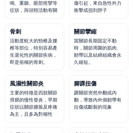
鳴、重聽、眼部痙攣等
傷引起，來自急性外力
症狀，與頭頸活動有關
衝擊或扭到脖子
骨刺
關節攣縮
活動度較大的頸椎及腰
當關節長期固定不動
椎等部位，特別容易產
時，關節周圍的肌肉、
生退化性的關節疾病，
韌帶以及結締組織會永
即是俗稱的骨刺。
久縮短。
風濕性關節炎
腳踝扭傷
主要的特徵是四肢關節
踝關節突然外翻或內
滑膜的慢性發炎，早期
翻，導致內外側韌帶有
症狀以關節腫脹及疼痛
拉傷或斷裂的現象
為主，且多為對稱性