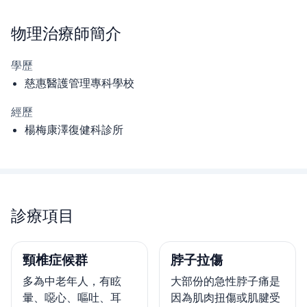
物理治療師
簡介
學歷
慈惠醫護管理專科學校
經歷
楊梅康澤復健科診所
診療項目
頸椎症候群
脖子拉傷
多為中老年人，有眩
大部份的急性脖子痛是
暈、噁心、嘔吐、耳
因為肌肉扭傷或肌腱受