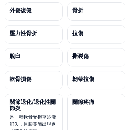
外傷復健
骨折
壓力性骨折
拉傷
脫臼
撕裂傷
軟骨損傷
韌帶拉傷
關節退化/退化性關
關節疼痛
節炎
是一種軟骨受損至逐漸
消失，且膝關節出現退