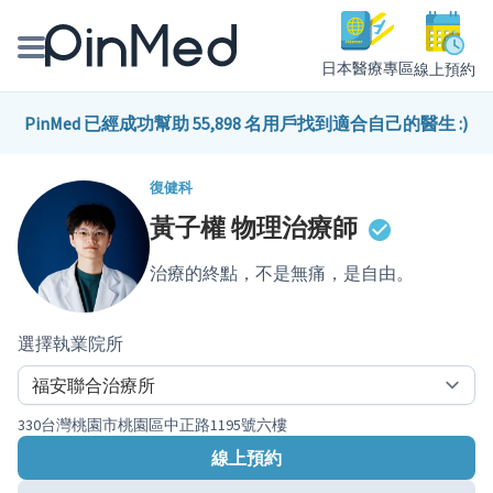
日本醫療專區
線上預約
線上預約醫師、院所
PinMed 已經成功幫助 55,898 名用戶找到適合自己的醫生 :)
醫師專欄專訪
復健科
黃子權
物理治療師
健康主題館
治療的終點，不是無痛，是自由。
我是醫療人員
選擇執業院所
330台灣桃園市桃園區中正路1195號六樓
線上預約