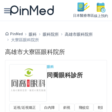
日本醫療專區
線上預約
線上預約醫師、院所
PinMed
眼科
眼科院所
高雄市眼科院所
大寮區眼科院所
醫師專欄專訪
高雄市大寮區眼科院所
健康主題館
我是醫療人員
眼科
同喬眼科診所
近視/近視矯正
白內障
斜視
飛蚊症
乾眼症