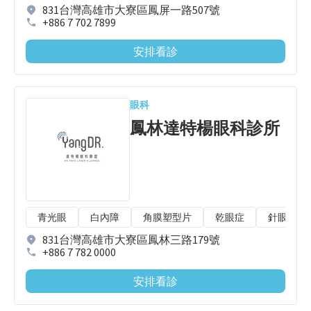
831台灣高雄市大寮區鳳屏一路507號
+886 7 702 7899
安排看診
眼科
鳳林達特楊眼科診所
青光眼
白內障
角膜塑型片
乾眼症
針眼/麥
831台灣高雄市大寮區鳳林三路179號
+886 7 782 0000
安排看診