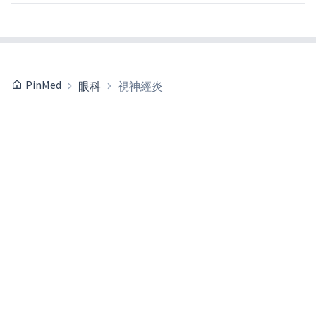
PinMed
眼科
視神經炎