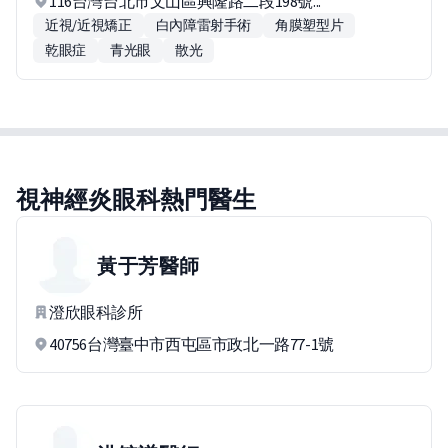
116台灣台北市文山區興隆路二段198號...
近視/近視矯正
白內障雷射手術
角膜塑型片
乾眼症
青光眼
散光
視神經炎眼科熱門醫生
黃于芳
醫師
澄欣眼科診所
40756台灣臺中市西屯區市政北一路77-1號