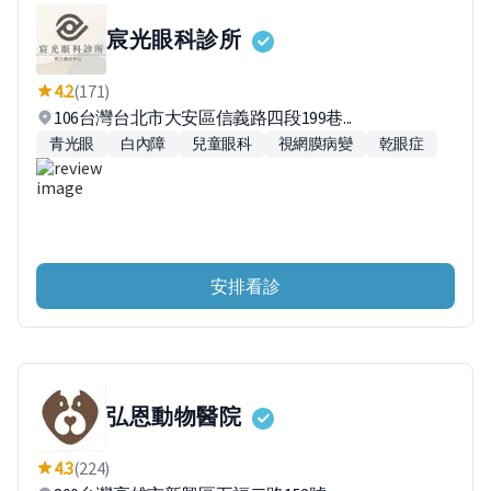
宸光眼科診所
4.2
(171)
106台灣台北市大安區信義路四段199巷...
青光眼
白內障
兒童眼科
視網膜病變
乾眼症
安排看診
弘恩動物醫院
4.3
(224)