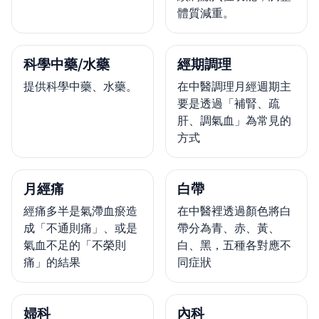
體質減重。
科學中藥/水藥
經期調理
提供科學中藥、水藥。
在中醫調理月經週期主
要是透過「補腎、疏
肝、調氣血」為常見的
方式
月經痛
白帶
經痛多半是氣滯血瘀造
在中醫裡透過顏色將白
成「不通則痛」、或是
帶分為青、赤、黃、
氣血不足的「不榮則
白、黑，五種各對應不
痛」的結果
同症狀
婦科
內科