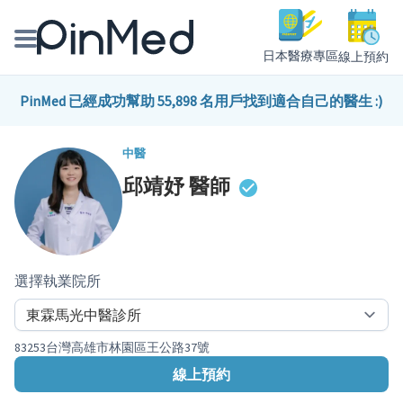
日本醫療專區
線上預約
線上預約醫師、院所
PinMed 已經成功幫助 55,898 名用戶找到適合自己的醫生 :)
醫師專欄專訪
中醫
邱靖妤
醫師
健康主題館
我是醫療人員
選擇執業院所
83253台灣高雄市林園區王公路37號
線上預約