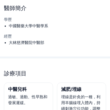
醫師
簡介
學歷
中國醫藥大學中醫學系
經歷
大林慈濟醫院中醫部
診療項目
中醫兒科
減肥/埋線
過敏、過動、性早熟和
埋線是針灸的一種，利
發展遲緩。
用羊腸線埋入體內，持
續刺激穴位功能，調整