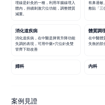
埋線是針灸的一種，利用羊腸線埋入
有鼻過敏
體內，持續刺激穴位功能，調整體質
敷貼「三
減重。
消化道疾病
體質調
消化道疾病，在中醫是脾胃升降功能
在中醫體
失調的表現，可用中藥+穴位針灸雙
失衡的部
管齊下助改善
婦科
內科
案例見證