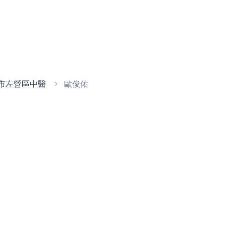
市左營區中醫
歐俊佑