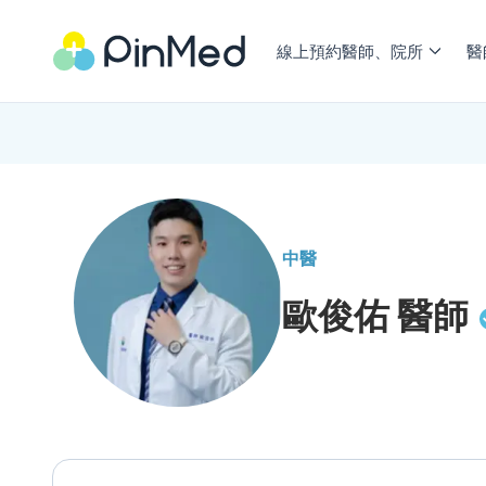
線上預約醫師、院所
醫
中醫
歐俊佑
醫師