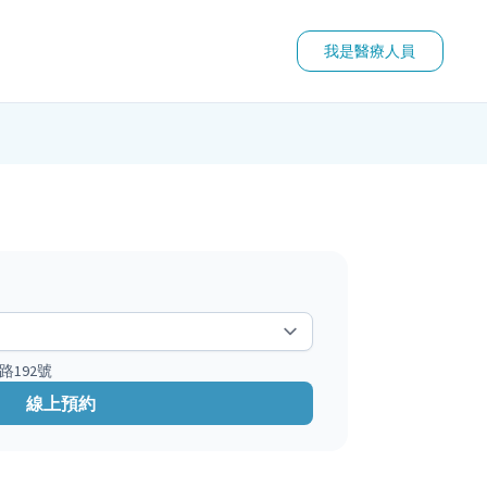
我是醫療人員
路192號
線上預約