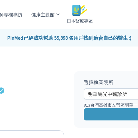
師專欄專訪
健康主題館
日本醫療專區
PinMed 已經成功幫助 55,898 名用戶找到適合自己的醫生 :)
選擇執業院所
813台灣高雄市左營區明華一