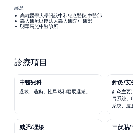
經歷
高雄醫學大學附設中和紀念醫院 中醫部
義大醫療財團法人義大醫院 中醫部
明華馬光中醫診所
診療項目
中醫兒科
針灸/艾
過敏、過動、性早熟和發展遲緩。
針灸主要
胃系統、
系統、皮
減肥/埋線
三伏貼/