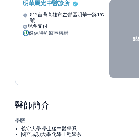
明華馬光中醫診所
813台灣高雄市左營區明華一路192
號
現金支付
健保特約醫事機構
點
醫師
簡介
學歷
義守大學 學士後中醫學系
國立成功大學 化學工程學系