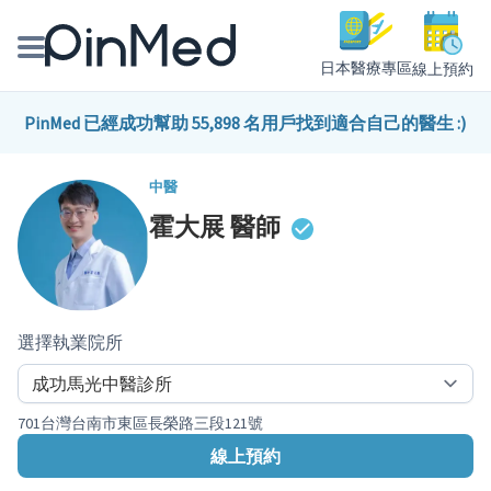
日本醫療專區
線上預約
線上預約醫師、院所
PinMed 已經成功幫助 55,898 名用戶找到適合自己的醫生 :)
醫師專欄專訪
中醫
霍大展
醫師
健康主題館
我是醫療人員
選擇執業院所
701台灣台南市東區長榮路三段121號
線上預約