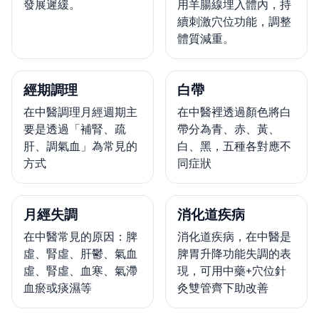
發展遲緩。
用羊腸線埋入體內，持
續刺激穴位功能，調整
體質減重。
經期調理
白帶
在中醫調理月經週期主
在中醫裡透過顏色將白
要是透過「補腎、疏
帶分為青、赤、黃、
肝、調氣血」為常見的
白、黑，五種各對應不
方式
同症狀
月經失調
消化道疾病
在中醫常見的原因：脾
消化道疾病，在中醫是
虛、腎虛、肝鬱、氣血
脾胃升降功能失調的表
虛、腎虛、血寒、氣滯
現，可用中藥+穴位針
血瘀或痰濕等
灸雙管齊下助改善