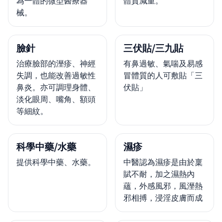
為一體的微型醫療器
體質減重。
械。
臉針
三伏貼/三九貼
治療臉部的溼疹、神經
有鼻過敏、氣喘及易感
失調，也能改善過敏性
冒體質的人可敷貼「三
鼻炎。亦可調理身體、
伏貼」
淡化眼周、嘴角、額頭
等細紋。
科學中藥/水藥
濕疹
提供科學中藥、水藥。
中醫認為濕疹是由於稟
賦不耐，加之濕熱內
蘊，外感風邪，風溼熱
邪相搏，浸淫皮膚而成