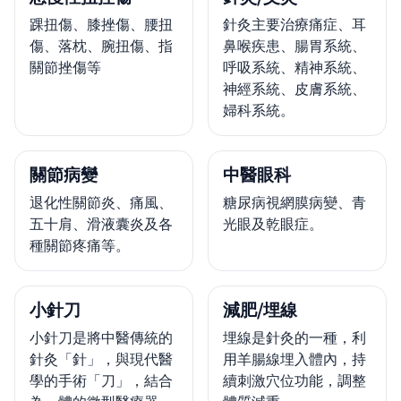
踝扭傷、膝挫傷、腰扭
針灸主要治療痛症、耳
傷、落枕、腕扭傷、指
鼻喉疾患、腸胃系統、
關節挫傷等
呼吸系統、精神系統、
神經系統、皮膚系統、
婦科系統。
關節病變
中醫眼科
退化性關節炎、痛風、
糖尿病視網膜病變、青
五十肩、滑液囊炎及各
光眼及乾眼症。
種關節疼痛等。
小針刀
減肥/埋線
小針刀是將中醫傳統的
埋線是針灸的一種，利
針灸「針」，與現代醫
用羊腸線埋入體內，持
學的手術「刀」，結合
續刺激穴位功能，調整