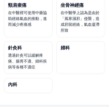
頸肩痠痛
坐骨神經痛
在中醫裡可使用中藥協
在中醫學上認為是由於
助經絡氣血的推動，進
「風寒濕邪」侵襲，造
而減少疼痛感
成邪留經絡，氣血凝滯
所致
針灸科
婦科
透過針灸可以緩解疼
痛、腸胃不適、婦科疾
病等各種不適症
內科