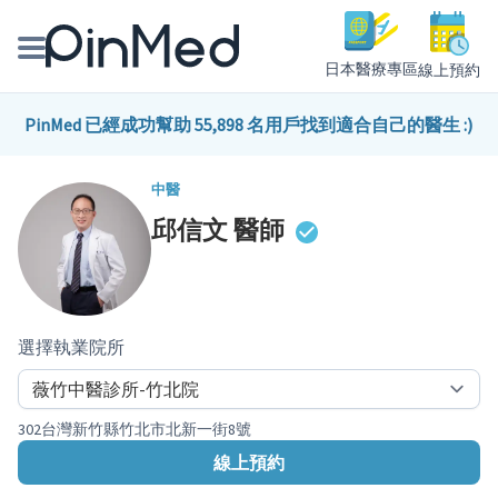
日本醫療專區
線上預約
線上預約醫師、院所
PinMed 已經成功幫助 55,898 名用戶找到適合自己的醫生 :)
醫師專欄專訪
中醫
邱信文
醫師
健康主題館
我是醫療人員
選擇執業院所
302台灣新竹縣竹北市北新一街8號
線上預約