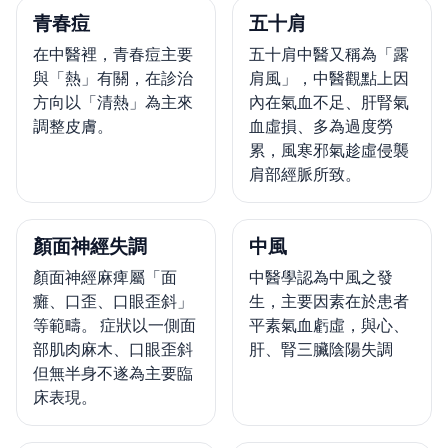
青春痘
五十肩
在中醫裡，青春痘主要
五十肩中醫又稱為「露
與「熱」有關，在診治
肩風」，中醫觀點上因
方向以「清熱」為主來
內在氣血不足、肝腎氣
調整皮膚。
血虛損、多為過度勞
累，風寒邪氣趁虛侵襲
肩部經脈所致。
顏面神經失調
中風
顏面神經麻痺屬「面
中醫學認為中風之發
癱、口歪、口眼歪斜」
生，主要因素在於患者
等範疇。 症狀以一側面
平素氣血虧虛，與心、
部肌肉麻木、口眼歪斜
肝、腎三臟陰陽失調
但無半身不遂為主要臨
床表現。