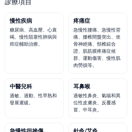
診療項目
慢性疾病
疼痛症
糖尿病、高血壓、心衰
急慢性腰痛、急慢性背
竭、慢性阻塞性肺病與
痛、腰椎間盤突出、坐
癌症輔助治療。
骨神經痛、頸椎綜合
證、肌筋膜疼痛症候
群、運動傷害、慢性肌
肉勞損等。
中醫兒科
耳鼻喉
過敏、過動、性早熟和
過敏性鼻炎、氣喘和異
發展遲緩。
位性皮膚炎、反覆感
冒、中耳炎。
急慢性扭挫傷
針灸/艾灸