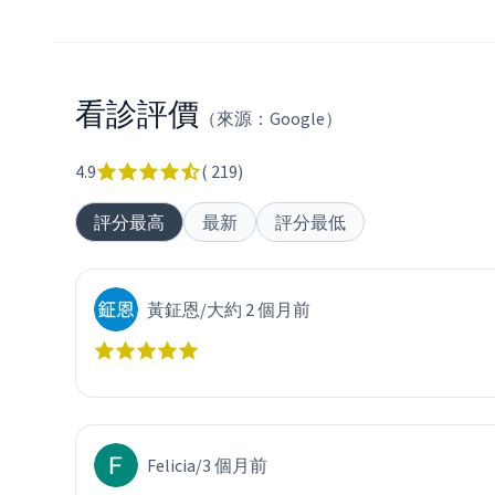
看診評價
（來源：Google）
4.9
(
219
)
評分最高
最新
評分最低
黃鉦恩
/
大約 2 個月前
Felicia
/
3 個月前