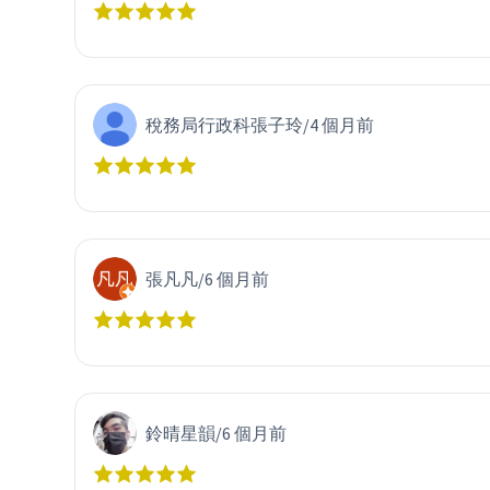
稅務局行政科張子玲
/
4 個月前
張凡凡
/
6 個月前
鈴晴星韻
/
6 個月前