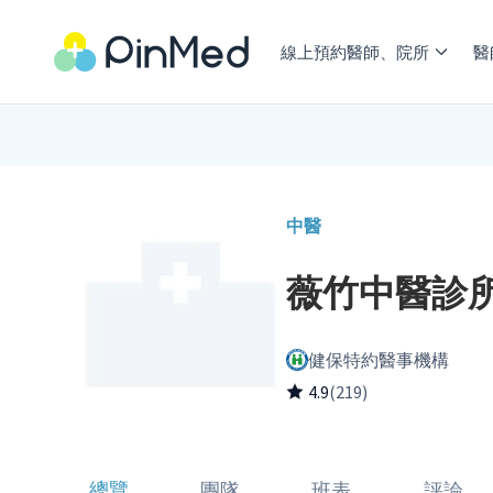
線上預約醫師、院所
醫
中醫
薇竹中醫診所
健保特約醫事機構
4.9
(219)
總覽
團隊
班表
評論