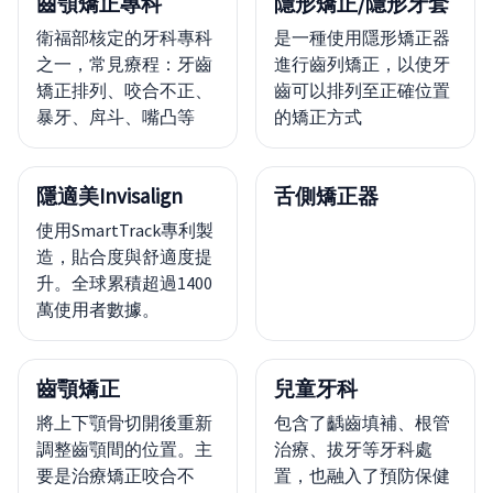
齒顎矯正專科
隱形矯正/隱形牙套
衛福部核定的牙科專科
是一種使用隱形矯正器
之一，常見療程：牙齒
進行齒列矯正，以使牙
矯正排列、咬合不正、
齒可以排列至正確位置
暴牙、戽斗、嘴凸等
的矯正方式
隱適美Invisalign
舌側矯正器
使用SmartTrack專利製
造，貼合度與舒適度提
升。全球累積超過1400
萬使用者數據。
齒顎矯正
兒童牙科
將上下顎骨切開後重新
包含了齲齒填補、根管
調整齒顎間的位置。主
治療、拔牙等牙科處
要是治療矯正咬合不
置，也融入了預防保健