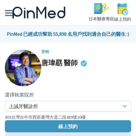
日本醫療專區
線上預約
線上預約醫師、院所
PinMed 已經成功幫助 55,898 名用戶找到適合自己的醫生 :)
醫師專欄專訪
牙科
唐瑋勗
醫師
健康主題館
我是醫療人員
選擇執業院所
403台灣台中市西區臺灣大道二段489號20樓
線上預約