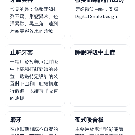
常見的是：修整牙齒排
牙齒微笑曲線，又稱
列不齊、形態異常、色
Digital Smile Design。
澤異常、黑三角，達到
牙齒美容效果的治療
止鼾牙套
睡眠呼吸中止症
一種用於改善睡眠呼吸
中止症和打鼾問題的裝
置，透過特定設計的裝
置對下巴和口腔結構進
行微調，以維持呼吸道
的通暢。
磨牙
硬式咬合板
在睡眠期間或不自覺的
主要用於處理顎顳關節