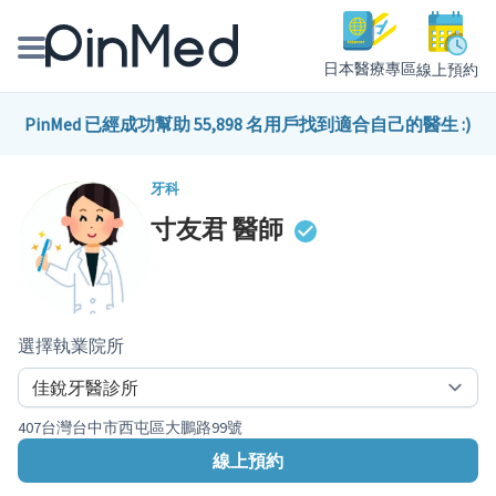
日本醫療專區
線上預約
線上預約醫師、院所
PinMed 已經成功幫助 55,898 名用戶找到適合自己的醫生 :)
醫師專欄專訪
牙科
寸友君
醫師
健康主題館
我是醫療人員
選擇執業院所
407台灣台中市西屯區大鵬路99號
線上預約