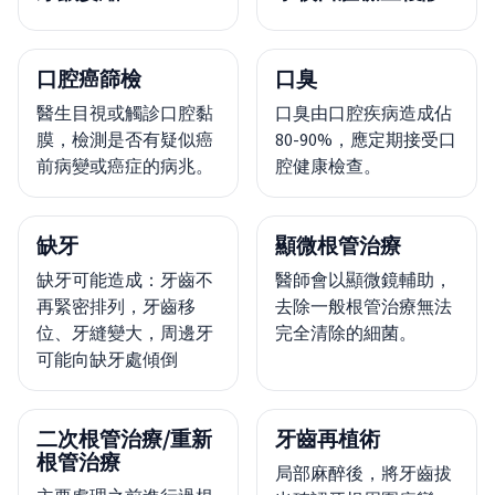
口腔癌篩檢
口臭
醫生目視或觸診口腔黏
口臭由口腔疾病造成佔
膜，檢測是否有疑似癌
80-90%，應定期接受口
前病變或癌症的病兆。
腔健康檢查。
缺牙
顯微根管治療
缺牙可能造成：牙齒不
醫師會以顯微鏡輔助，
再緊密排列，牙齒移
去除一般根管治療無法
位、牙縫變大，周邊牙
完全清除的細菌。
可能向缺牙處傾倒
二次根管治療/重新
牙齒再植術
根管治療
局部麻醉後，將牙齒拔