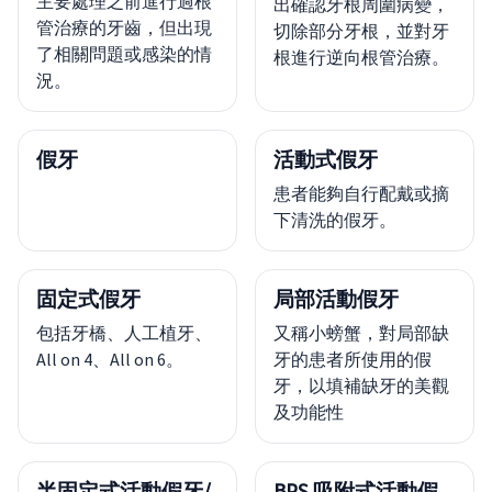
主要處理之前進行過根
出確認牙根周圍病變，
管治療的牙齒，但出現
切除部分牙根，並對牙
了相關問題或感染的情
根進行逆向根管治療。
況。
假牙
活動式假牙
患者能夠自行配戴或摘
下清洗的假牙。
固定式假牙
局部活動假牙
包括牙橋、人工植牙、
又稱小螃蟹，對局部缺
All on 4、All on 6。
牙的患者所使用的假
牙，以填補缺牙的美觀
及功能性
半固定式活動假牙/
BPS 吸附式活動假