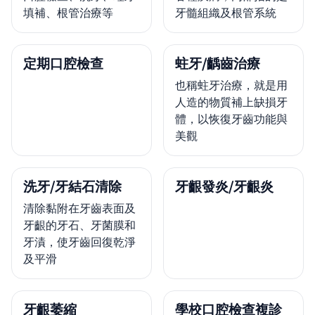
填補、根管治療等
牙髓組織及根管系統
定期口腔檢查
蛀牙/齲齒治療
也稱蛀牙治療，就是用
人造的物質補上缺損牙
體，以恢復牙齒功能與
美觀
洗牙/牙結石清除
牙齦發炎/牙齦炎
清除黏附在牙齒表面及
牙齦的牙石、牙菌膜和
牙漬，使牙齒回復乾淨
及平滑
牙齦萎縮
學校口腔檢查複診