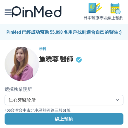
日本醫療專區
線上預約
線上預約醫師、院所
PinMed 已經成功幫助 55,898 名用戶找到適合自己的醫生 :)
醫師專欄專訪
牙科
施曉蓉
醫師
健康主題館
我是醫療人員
選擇執業院所
406台灣台中市北屯區熱河路三段61號
線上預約