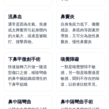
流鼻血
鼻竇炎
通常是因為生氣、焦慮
自身免疫力低下、黴菌
或太興奮而引起身體內
感染、鼻瘜肉等因素所
的火氣大，或者是被毆
導致，又可分為急性鼻
打、撞擊異物。
竇炎、慢性鼻竇炎
下鼻甲微創手術
嗅覺障礙
快速旋轉刀片做一隧道
一類是嗅覺變得不敏
型傷口之後，移除彎曲
感，另一類是嗅覺過度
的鼻中膈組織或增生的
敏感，聞到不存在的味
下鼻甲組織
道，以前者比較常見。
鼻中隔彎曲
鼻中隔彎曲手術