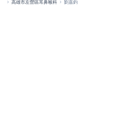
高雄市左營區耳鼻喉科
劉嘉鈞