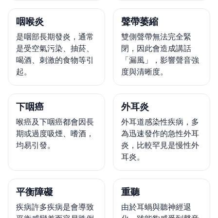
咽喉炎
聲帶萎縮
是咽部長期發炎，通常
雙側聲帶無法完全緊
是受空氣污染、抽菸、
閉，因此會造成講話
喝酒、刺激的食物等引
「漏風」，影響聲音強
起。
度與清晰度。
下咽癌
外耳炎
喉癌及下咽癌都會因長
外耳道感染性疾病，多
期或過度吸煙、嗜酒，
為迅速發作的急性外耳
均易引發。
炎，比較罕見是慢性外
耳炎。
平衡障礙
重聽
疾病許多疾病是會導致
由於耳蝸與聽神經退