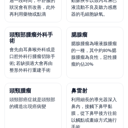
過一段時間，不舒服的
動脈狹窄以致內耳淋巴
狀況會有所改善，此外
液流動不良及聽力感應
再利用藥物或點滴
器的毛細胞缺氧。
頭頸部腫瘤外科手
腮腺瘤
術
腮腺腫瘤為唾液腺腫瘤
會先由耳鼻喉外科或是
的一種，其中約80%腮
口腔外科行腫瘤切除手
腺腫瘤為良性，惡性腫
術; 若缺損過大會再由
瘤約佔20%
整形外科行重建手術
頭頸腫瘤
鼻雷射
頭頸部癌症就是頭頸部
利用細長的導光器深入
的構造出現癌病變
鼻內，接觸下鼻甲黏
膜，從下鼻甲後方往前
以觸點或畫線方式施行
手術