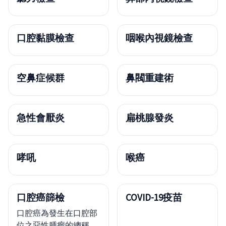
口腔黏膜檢查
咽喉內視鏡檢查
空鼻症候群
鼻閥重建術
急性會厭炎
扁桃腺發炎
哮吼
喉癌
口腔癌篩檢
COVID-19疫苗
口腔癌為發生在口腔部
位之惡性腫瘤的總稱，