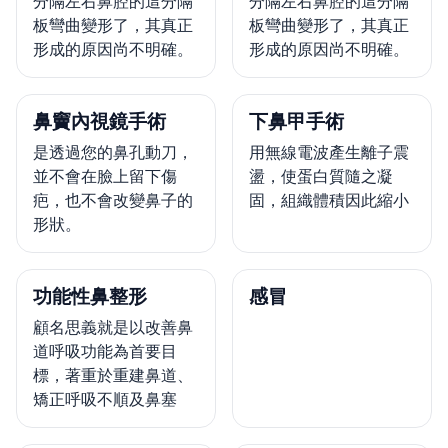
分隔左右鼻腔的這分隔
分隔左右鼻腔的這分隔
板彎曲變形了，其真正
板彎曲變形了，其真正
形成的原因尚不明確。
形成的原因尚不明確。
鼻竇內視鏡手術
下鼻甲手術
是透過您的鼻孔動刀，
用無線電波產生離子震
並不會在臉上留下傷
盪，使蛋白質隨之凝
疤，也不會改變鼻子的
固，組織體積因此縮小
形狀。
功能性鼻整形
感冒
顧名思義就是以改善鼻
道呼吸功能為首要目
標，著重於重建鼻道、
矯正呼吸不順及鼻塞