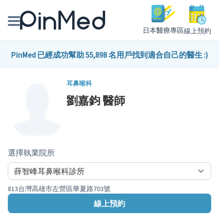
日本醫療專區
線上預約
線上預約醫師、院所
PinMed 已經成功幫助 55,898 名用戶找到適合自己的醫生 :)
醫師專欄專訪
耳鼻喉科
劉嘉鈞
醫師
健康主題館
我是醫療人員
選擇執業院所
813台灣高雄市左營區華夏路703號
線上預約