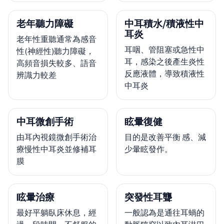
老年聽力障礙
中耳積水/積液性中
耳炎
老年性重聽通常為感音
耳咽、管阻塞或急性中
性(神經性)聽力障礙，
耳，感染之後產生炎性
高頻音損失較多、語音
反應液體，導致積液性
辨識力較差
中耳炎
中耳微創手術
眩暈復健
由耳內視鏡微創手術治
目的是改善平衡 感、減
療慢性中耳炎並修補耳
少暈眩發作。
膜
眩暈治療
突發性耳聾
最好平躺臥床休息，經
一般認為是通往耳蝸的