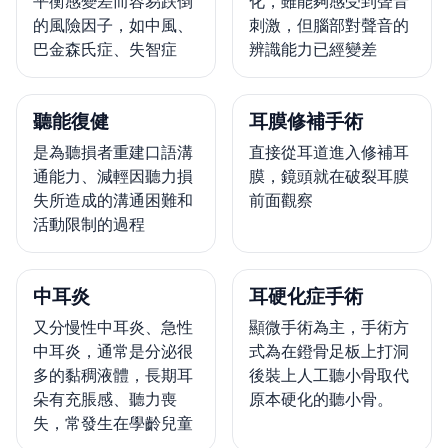
平衡感變差而容易跌倒
化，雖能夠感受到聲音
的風險因子，如中風、
刺激，但腦部對聲音的
巴金森氏症、失智症
辨識能力已經變差
聽能復健
耳膜修補手術
是為聽損者重建口語溝
直接從耳道進入修補耳
通能力、減輕因聽力損
膜，鏡頭就在破裂耳膜
失所造成的溝通困難和
前面觀察
活動限制的過程
中耳炎
耳硬化症手術
又分慢性中耳炎、急性
顯微手術為主，手術方
中耳炎，通常是分泌很
式為在鐙骨足板上打洞
多的黏稠液體，長期耳
後裝上人工聽小骨取代
朵有充脹感、聽力喪
原本硬化的聽小骨。
失，常發生在學齡兒童