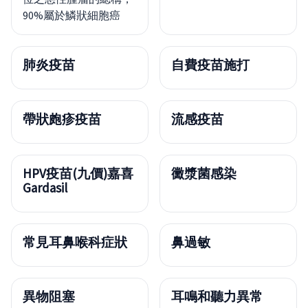
90%屬於鱗狀細胞癌
肺炎疫苗
自費疫苗施打
帶狀皰疹疫苗
流感疫苗
HPV疫苗(九價)嘉喜
黴漿菌感染
Gardasil
常見耳鼻喉科症狀
鼻過敏
異物阻塞
耳鳴和聽力異常