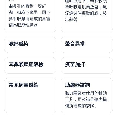
睡眠狀態下舌頭和軟顎
由鼻孔內看到一塊紅
等呼吸道肌肉放鬆，氣
肉，稱為下鼻甲；因下
流通過時振動組織，發
鼻甲肥厚而造成的鼻塞
出鼾聲
稱為肥厚性鼻炎
喉部感染
聲音異常
耳鼻喉癌症篩檢
疫苗施打
常見病毒感染
助聽器諮詢
聽力障礙者使用的輔助
工具，用來補足聽力損
傷所造成的缺陷。