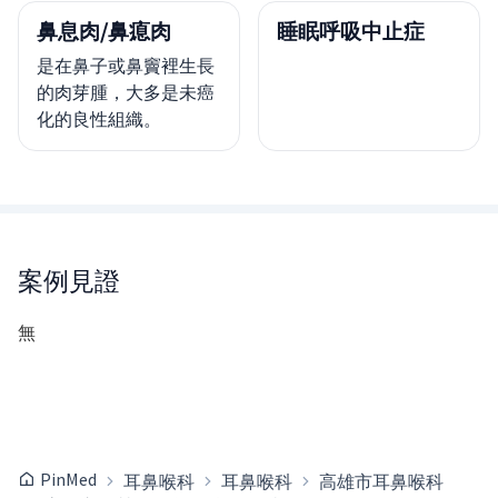
鼻息肉/鼻瘜肉
睡眠呼吸中止症
是在鼻子或鼻竇裡生長
的肉芽腫，大多是未癌
化的良性組織。
案例見證
無
PinMed
耳鼻喉科
耳鼻喉科
高雄市耳鼻喉科