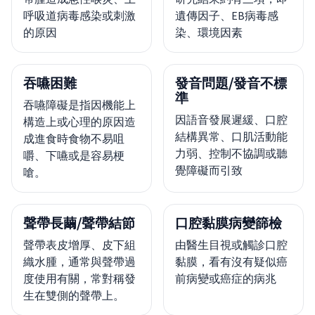
呼吸道病毒感染或刺激
遺傳因子、EB病毒感
的原因
染、環境因素
吞嚥困難
發音問題/發音不標
準
吞嚥障礙是指因機能上
因語音發展遲緩、口腔
構造上或心理的原因造
結構異常、口肌活動能
成進食時食物不易咀
力弱、控制不協調或聽
嚼、下嚥或是容易梗
覺障礙而引致
嗆。
聲帶長繭/聲帶結節
口腔黏膜病變篩檢
聲帶表皮增厚、皮下組
由醫生目視或觸診口腔
織水腫，通常與聲帶過
黏膜，看有沒有疑似癌
度使用有關，常對稱發
前病變或癌症的病兆
生在雙側的聲帶上。