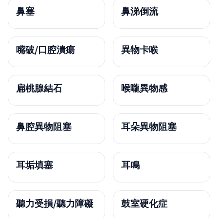
鼻塞
鼻涕倒流
嘴破/口腔潰瘍
異物卡喉
扁桃腺結石
喉嚨異物感
鼻腔異物阻塞
耳朵異物阻塞
耳垢填塞
耳鳴
聽力受損/聽力障礙
鼓室硬化症