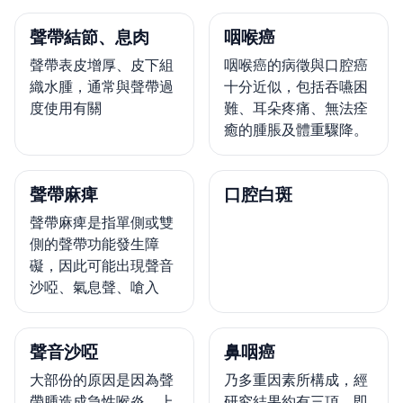
聲帶結節、息肉
咽喉癌
聲帶表皮增厚、皮下組
咽喉癌的病徵與口腔癌
織水腫，通常與聲帶過
十分近似，包括吞嚥困
度使用有關
難、耳朵疼痛、無法痊
癒的腫脹及體重驟降。
聲帶麻痺
口腔白斑
聲帶麻痺是指單側或雙
側的聲帶功能發生障
礙，因此可能出現聲音
沙啞、氣息聲、嗆入
聲音沙啞
鼻咽癌
大部份的原因是因為聲
乃多重因素所構成，經
帶腫造成急性喉炎、上
研究結果約有三項，即