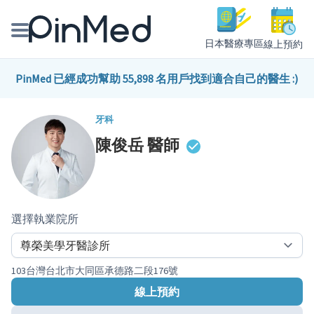
日本醫療專區
線上預約
線上預約醫師、院所
PinMed 已經成功幫助 55,898 名用戶找到適合自己的醫生 :)
醫師專欄專訪
牙科
陳俊岳
醫師
健康主題館
我是醫療人員
選擇執業院所
103台灣台北市大同區承德路二段176號
線上預約