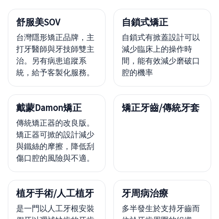
舒服美SOV
自鎖式矯正
台灣隱形矯正品牌，主
自鎖式有掀蓋設計可以
打牙醫師與牙技師雙主
減少臨床上的操作時
治。另有病患追蹤系
間，能有效減少磨破口
統，給予客製化服務。
腔的機率
戴蒙Damon矯正
矯正牙齒/傳統牙套
傳統矯正器的改良版。
矯正器可掀的設計減少
與鐵絲的摩擦，降低刮
傷口腔的風險與不適。
植牙手術/人工植牙
牙周病治療
是一門以人工牙根安裝
多半發生於支持牙齒而