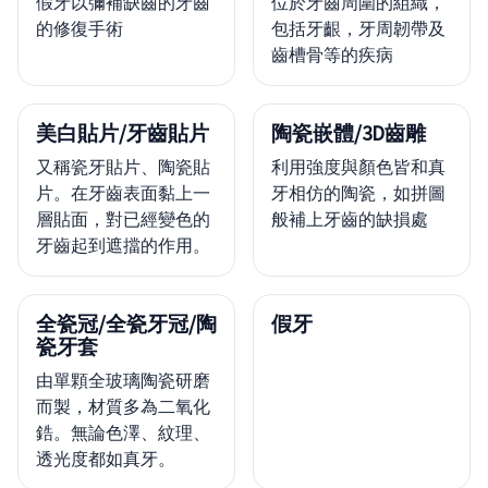
假牙以彌補缺齒的牙齒
位於牙齒周圍的組織，
的修復手術
包括牙齦，牙周韌帶及
齒槽骨等的疾病
美白貼片/牙齒貼片
陶瓷嵌體/3D齒雕
又稱瓷牙貼片、陶瓷貼
利用強度與顏色皆和真
片。在牙齒表面黏上一
牙相仿的陶瓷，如拼圖
層貼面，對已經變色的
般補上牙齒的缺損處
牙齒起到遮擋的作用。
全瓷冠/全瓷牙冠/陶
假牙
瓷牙套
由單顆全玻璃陶瓷研磨
而製，材質多為二氧化
鋯。無論色澤、紋理、
透光度都如真牙。