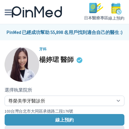
日本醫療專區
線上預約
線上預約醫師、院所
PinMed 已經成功幫助 55,898 名用戶找到適合自己的醫生 :)
醫師專欄專訪
牙科
楊婷珺
醫師
健康主題館
我是醫療人員
選擇執業院所
103台灣台北市大同區承德路二段176號
線上預約