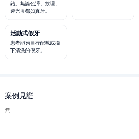
鋯。無論色澤、紋理、
透光度都如真牙。
活動式假牙
患者能夠自行配戴或摘
下清洗的假牙。
案例見證
無