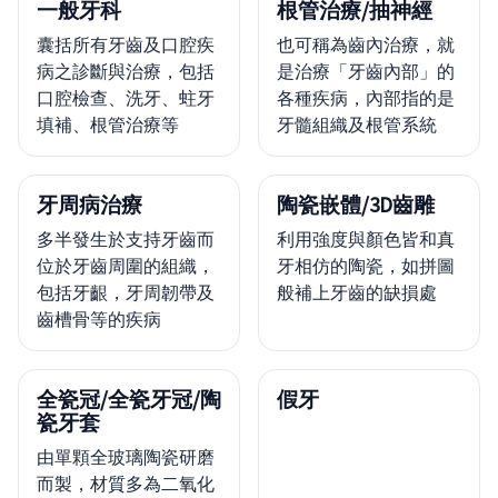
一般牙科
根管治療/抽神經
囊括所有牙齒及口腔疾
也可稱為齒內治療，就
病之診斷與治療，包括
是治療「牙齒內部」的
口腔檢查、洗牙、蛀牙
各種疾病，內部指的是
填補、根管治療等
牙髓組織及根管系統
牙周病治療
陶瓷嵌體/3D齒雕
多半發生於支持牙齒而
利用強度與顏色皆和真
位於牙齒周圍的組織，
牙相仿的陶瓷，如拼圖
包括牙齦，牙周韌帶及
般補上牙齒的缺損處
齒槽骨等的疾病
全瓷冠/全瓷牙冠/陶
假牙
瓷牙套
由單顆全玻璃陶瓷研磨
而製，材質多為二氧化