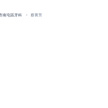
市南屯區牙科
蔡菁芳