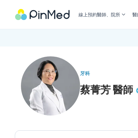
線上預約醫師、院所
醫
牙科
蔡菁芳
醫師