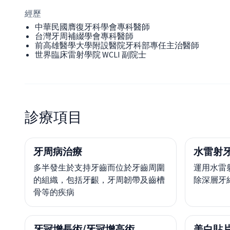
經歷
中華民國膺復牙科學會專科醫師
台灣牙周補綴學會專科醫師
前高雄醫學大學附設醫院牙科部專任主治醫師
世界臨床雷射學院 WCLI 副院士
診療項目
牙周病治療
水雷射
多半發生於支持牙齒而位於牙齒周圍
運用水雷
的組織，包括牙齦，牙周韌帶及齒槽
除深層牙
骨等的疾病
牙冠增長術/牙冠增高術
美白貼片