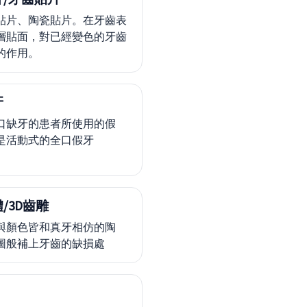
貼片、陶瓷貼片。在牙齒表
層貼面，對已經變色的牙齒
的作用。
牙
口缺牙的患者所使用的假
是活動式的全口假牙
/3D齒雕
與顏色皆和真牙相仿的陶
圖般補上牙齒的缺損處