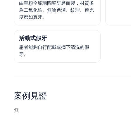
由單顆全玻璃陶瓷研磨而製，材質多
為二氧化鋯。無論色澤、紋理、透光
度都如真牙。
活動式假牙
患者能夠自行配戴或摘下清洗的假
牙。
案例見證
無