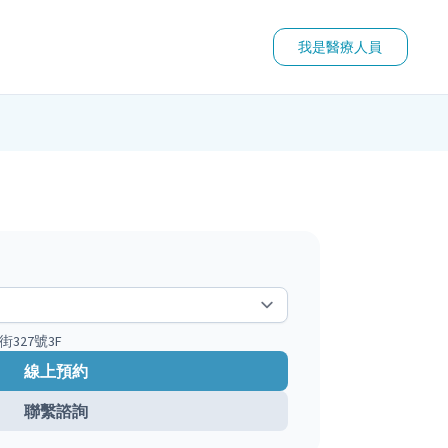
我是醫療人員
327號3F
線上預約
聯繫諮詢