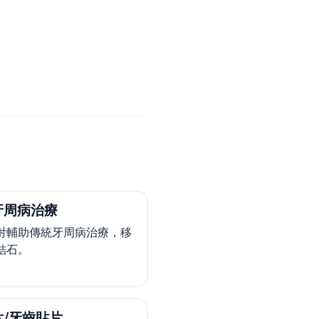
牙周病治療
射輔助傳統牙周病治療，移
結石。
/牙齒貼片