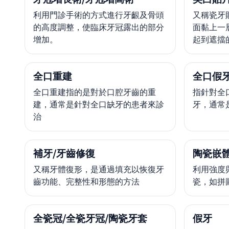
利用門診手術的方式進行牙齦及骨頭
又稱瓷牙
的高度調整，使臨床牙冠露出的部分
面黏上一
增加。
起到遮擋
全口重建
全口假
全口重建指的是對於口腔牙齒的重
指針對全
建，通常是針對全口缺牙的患者來診
牙，通常
治
補牙/牙齒修復
陶瓷嵌體
又稱牙體復形，是通過填充以恢復牙
利用強度
齒功能、完整性和形態的方法
瓷，如拼
全瓷冠/全瓷牙冠/陶瓷牙套
假牙