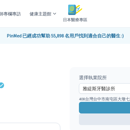
師專欄專訪
健康主題館
日本醫療專區
PinMed 已經成功幫助 55,898 名用戶找到適合自己的醫生 :)
選擇執業院所
408台灣台中市南屯區大墩七街