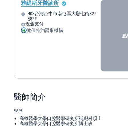
雅緹斯牙醫診所
408台灣台中市南屯區大墩七街327
號3F
現金支付
健保特約醫事機構
點
醫師
簡介
學歷
高雄醫學大學口腔醫學研究所補綴科碩士
高雄醫學大學口腔醫學研究所博士班